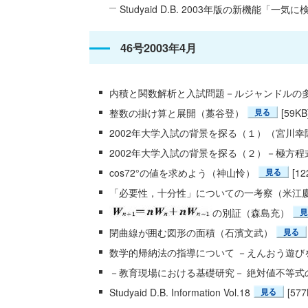
Studyaid D.B. 2003年版の新機能「一
46号2003年4月
内積と関数解析と入試問題－ルジャンドルの
整数の掛け算と展開（藁谷登）
[59KB
2002年大学入試の背景を探る（１）（宮川幸
2002年大学入試の背景を探る（２）－極方
cos72°の値を求めよう（神山怜）
[12
「必要性，十分性」についての一考察（米江
の別証（森島充）
閉曲線が囲む図形の面積（石濱文武）
数学的帰納法の指導について －えんおう遊び
－教育現場における基礎研究－ 絶対値不等式
Studyaid D.B. Information Vol.18
[577