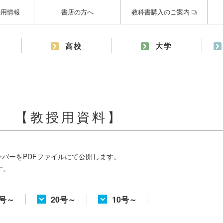
採用情報
書店の方へ
教科書購入のご案内
高校
大学
）
） 【教授用資料】
バーをPDFファイルにて公開します。
す。
0号～
20号～
10号～