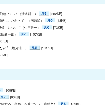
表面積について（清水耕二）
[252KB]
回転にこだわって）（石原諭）
[48KB]
限値」について（仁平政一）
[73KB]
宮田毅一郎）
[157KB]
03KB]
（塩見浩二）
[101KB]
78MB]
[308KB]
[63KB]
に関する一考察』を受けて～（森靖之）
[159KB]