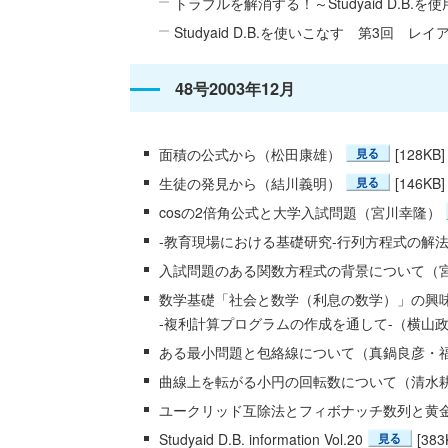
トラブルを解消する！～Studyaid D.B
Studyaid D.B.を使いこなす 第3回 レ
48号2003年12月
面積の公式から（松田康雄）
[128KB]
生徒の発見から（結川義明）
[146KB]
cosの2倍角公式と大学入試問題（宮川幸隆）
-教育現場における基礎研究-行列方程式の解
入試問題のある関数方程式の背景について（
数学基礎「社会と数学（利息の数学）」の興
-複利計算プログラムの作成を通して-（横山
ある最小問題と包絡線について（真鍋良彦・
曲線上を転がる小円の回転数について（清水
ユークリッド互除法とフィボナッチ数列と黄
Studyaid D.B. information Vol.20
[383