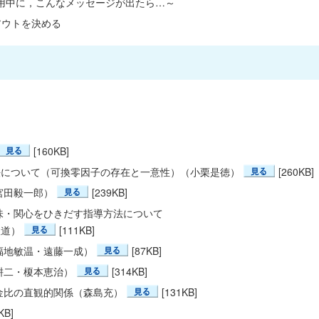
.を使用中に，こんなメッセージが出たら…～
イアウトを決める
[160KB]
法について（可換零因子の存在と一意性）（小栗是徳）
[260KB]
宮田毅一郎）
[239KB]
味・関心をひきだす指導方法について
政道）
[111KB]
福地敏温・遠藤一成）
[87KB]
耕二・榎本恵治）
[314KB]
金比の直観的関係（森島充）
[131KB]
KB]