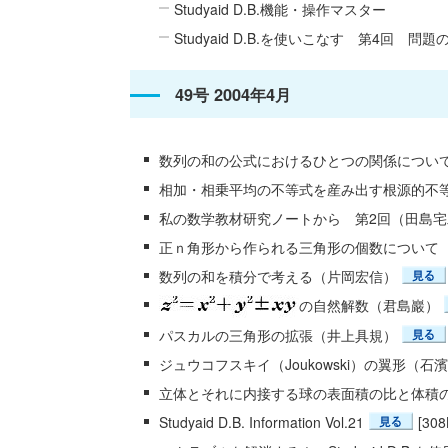
Studyaid D.B.機能・操作マスター
Studyaid D.B.を使いこなす 第4回 
49号 2004年4月
数列の和の公式におけるひとつの関係につい
相加・相乗平均の不等式を産み出す根源的不
私の数学教材研究ノートから 第2回（田島宅
正ｎ角形から作られる三角形の個数について
数列の和を積分で考える（片岡宏信）
の自然解数（君島巖）
パスカルの三角形の拡張（井上具規）
ジュウコフスキイ（Joukowski）の翼形（石
立体とそれに内接する球の表面積の比と体積
Studyaid D.B. Information Vol.21
[308