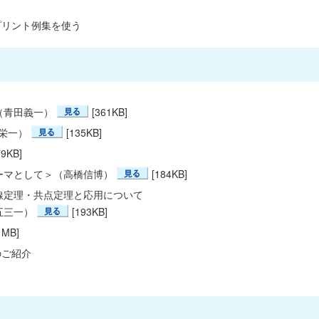
実用プリント例集を使う
（青田義一）
[361KB]
栄一）
[135KB]
79KB]
ーマとして＞（高橋信博）
[184KB]
線定理・共点定理と応用について
五三一）
[193KB]
1MB]
点のご紹介