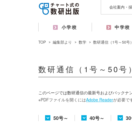
会社案内・
小学校
中学校
TOP
編集部より
数学
数研通信（1号～50号
数研通信（1号～50号
このページでは数研通信の最新号およびバックナン
PDFファイルを開くには
Adobe Reader
が必要で
50号～
40号～
3