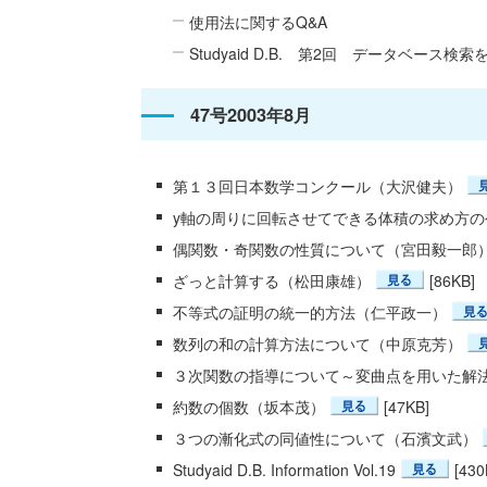
使用法に関するQ&A
Studyaid D.B. 第2回 データベース検索
47号2003年8月
第１３回日本数学コンクール（大沢健夫）
y軸の周りに回転させてできる体積の求め方
偶関数・奇関数の性質について（宮田毅一郎
ざっと計算する（松田康雄）
[86KB]
不等式の証明の統一的方法（仁平政一）
数列の和の計算方法について（中原克芳）
３次関数の指導について～変曲点を用いた解
約数の個数（坂本茂）
[47KB]
３つの漸化式の同値性について（石濱文武）
Studyaid D.B. Information Vol.19
[430