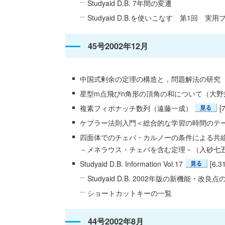
Studyaid D.B. 7年間の変遷
Studyaid D.B.を使いこなす 第1回 
45号2002年12月
中国式剰余の定理の構造と，問題解法の研究
星型m点飛びn角形の頂角の和について（大野
複素フィボナッチ数列（遠藤一成）
[
ケプラー法則入門＜総合的な学習の時間のテ
四面体でのチェバ・カルノーの条件による共
－メネラウス・チェバを含む定理－（入砂七
Studyaid D.B. Information Vol.17
[6.3
Studyaid D.B. 2002年版の新機能・改良
ショートカットキーの一覧
44号2002年8月