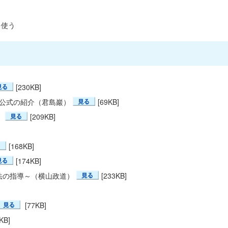
を使う
[230KB]
の公式の紹介（君島巖）
[69KB]
）
[209KB]
[168KB]
[174KB]
法の指導～（横山政道）
[233KB]
[77KB]
KB]