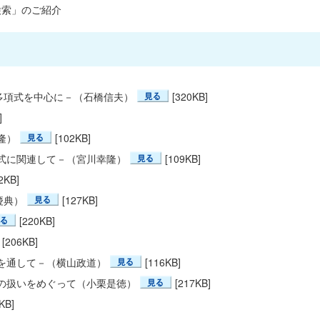
気に検索」のご紹介
多項式を中心に－（石橋信夫）
[320KB]
]
隆）
[102KB]
程式に関連して－（宮川幸隆）
[109KB]
2KB]
慶典）
[127KB]
[220KB]
[206KB]
を通して－（横山政道）
[116KB]
の扱いをめぐって（小栗是徳）
[217KB]
KB]