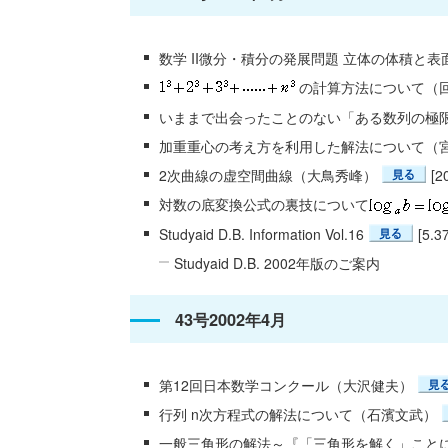
数学 II微分・積分の発展問題 立体の体積と
の計算方法について（
いままで出会ったことのない「ある数列の極
加重重心の考え方を利用した解法について（
2次曲線の虚空間曲線（大鳥秀峰）
[2
対数の底変換公式の裏技について
Studyaid D.B. Information Vol.16
[5.3
Studyaid D.B. 2002年版のご案内
43号2002年4月
第12回日本数学コンクール（大沢健夫）
行列 n次方程式の解法について（石濱文武）
一般三角形の解法～『「三角形を解く」こと