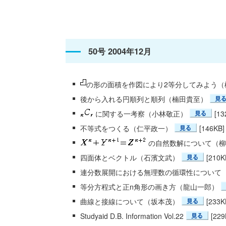
50号 2004年12月
の形の面積を作図により2等分してみよう（
後から入れる円順列と順列（楠田貴至）
に関する一考察（小林敬正）
[13
不等式をつくる（仁平政一）
[146KB]
の自然数解について（柳
四面体とベクトル（石濱文武）
[210K
連分数展開における無理数の循環性について
等分方程式と正n角形の画き方（龍山一郎）
曲線と接線について（坂本茂）
[233K
Studyaid D.B. Information Vol.22
[229