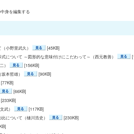
問題の中身を編集する
て（小野里武久）
[45KB]
等式について ～図形的な意味付けにこだわって～（西元教善）
二）
[156KB]
（坂本哲雄）
[90KB]
[77KB]
[66KB]
[233KB]
濱文武）
[117KB]
の比について（樋川浩史）
[230KB]
KB]