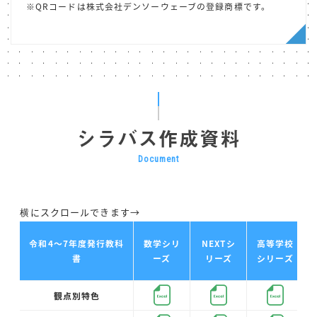
※QRコードは株式会社デンソーウェーブの登録商標です。
シラバス作成資料
Document
令和4～7年度発行教科
数学シリ
NEXTシ
高等学校
書
ーズ
リーズ
シリーズ
観点別特色