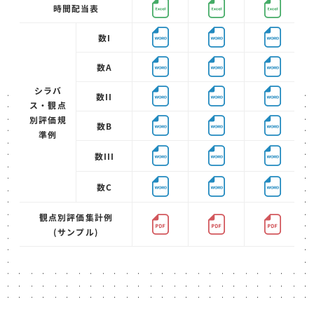
時間配当表
数I
数A
シラバ
数II
ス・
観点
別評価
規
数B
準例
数III
数C
観点別評価集計例
(サンプル)