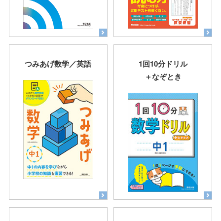
つみあげ数学／英語
1回10分ドリル
＋なぞとき