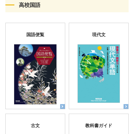
高校国語
国語便覧
現代文
古文
教科書ガイド