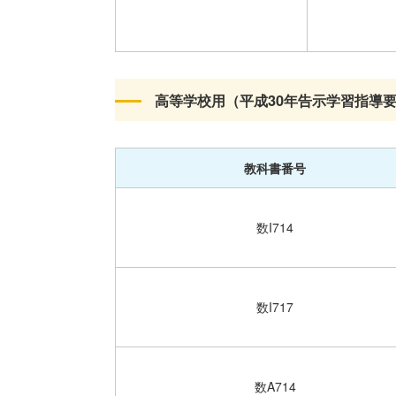
高等学校用（平成30年告示学習指導
教科書番号
数I714
数I717
数A714