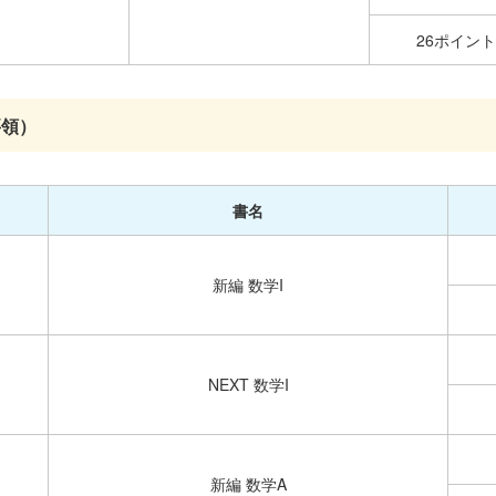
26ポイント
要領）
書名
新編 数学I
NEXT 数学I
新編 数学A