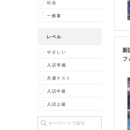
社会
一般書
レベル
新
やさしい
フ
入試準備
共通テスト
入試中級
入試上級