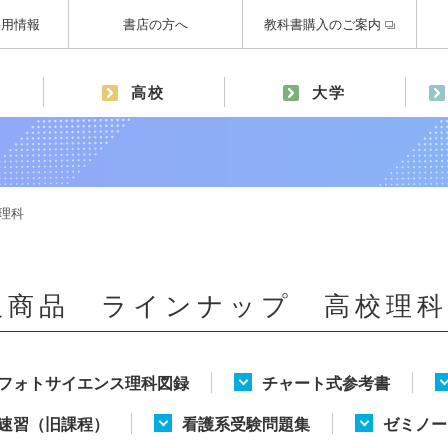
採用情報
書店の方へ
教科書購入のご案内
高校
大学
理科
販商品 ラインナップ 高校理科
フォトサイエンス理科図録
チャート式参考書
速習（旧課程）
看護系受験問題集
ゼミノー