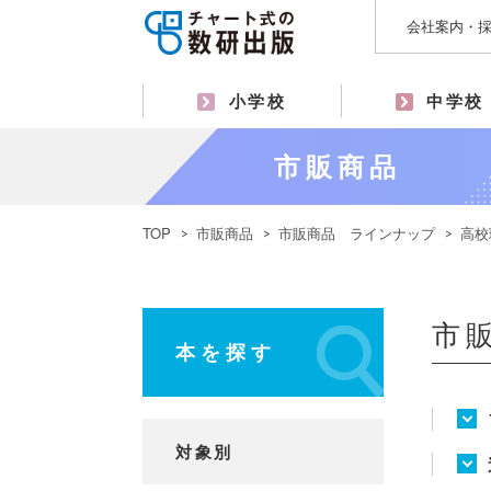
会社案内・
小学校
中学校
市販商品
TOP
市販商品
市販商品 ラインナップ
高校
市
本を探す
対象別