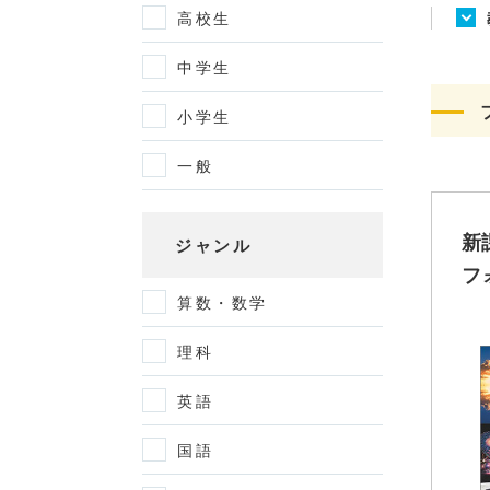
高校生
中学生
小学生
一般
新
ジャンル
フ
算数・数学
理科
英語
国語