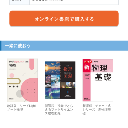
一緒に使おう
改訂版 リードLight
新課程 視覚でとら
新課程 チャート式
ノート物理
えるフォトサイエン
シリーズ 新物理基
ス物理図録
礎