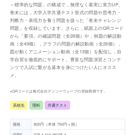
～標準的な問題」の構成で，無理なく着実に実力UP。
巻末には，大学入学共通テスト形式の問題や思考力・
判断力・表現力を養う問題を扱った「巻末チャレンジ
問題」を収録しています。さらに，紙面上のQRコード
から「要項」の確認問題（全28個）や，例題の解説動
画（全49個），グラフの問題の解説動画（全26個），
図が動くアニメーション動画（全13個）を配信し，自
学自習を徹底的にサポート。豊富な問題演習とコンテ
ンツで入試に繋がる基本を身につけたい人にオスス
メ。
※QRコードは株式会社デンソーウェーブの登録商標です。
高校生
理科
共通テスト
価格
825円（本体 750円＋税）
ISBN
978-4-410-26025-4