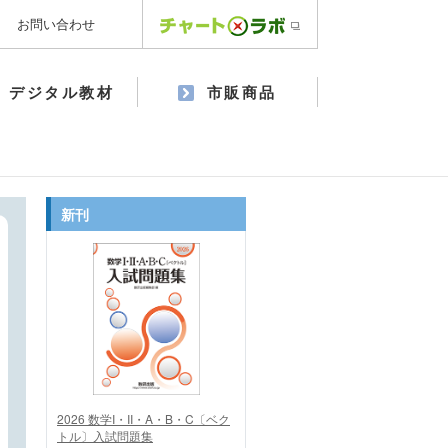
お問い合わせ
デジタル教材
市販商品
新刊
2026 数学I・II・A・B・C〔ベク
トル〕入試問題集