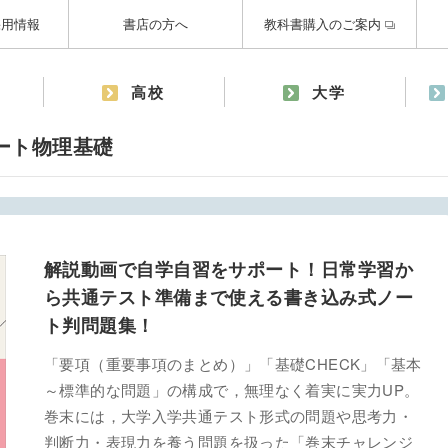
採用情報
書店の方へ
教科書購入のご案内
高校
大学
ノート物理基礎
解説動画で自学自習をサポート！日常学習か
ら共通テスト準備まで使える書き込み式ノー
ト判問題集！
「要項（重要事項のまとめ）」「基礎CHECK」「基本
～標準的な問題」の構成で，無理なく着実に実力UP。
巻末には，大学入学共通テスト形式の問題や思考力・
判断力・表現力を養う問題を扱った「巻末チャレンジ