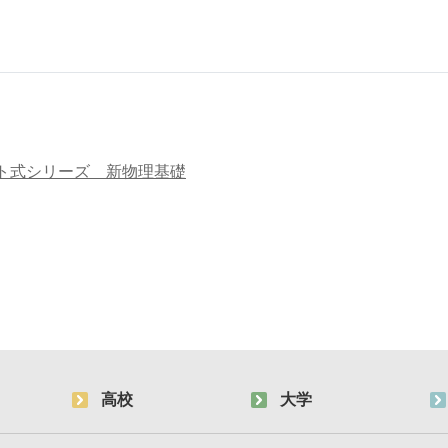
ト式シリーズ 新物理基礎
高校
大学