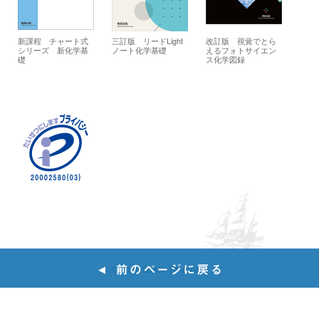
新課程 チャート式
三訂版 リードLight
改訂版 視覚でとら
シリーズ 新化学基
ノート化学基礎
えるフォトサイエン
礎
ス化学図録
© 2020 Suken Shuppan.