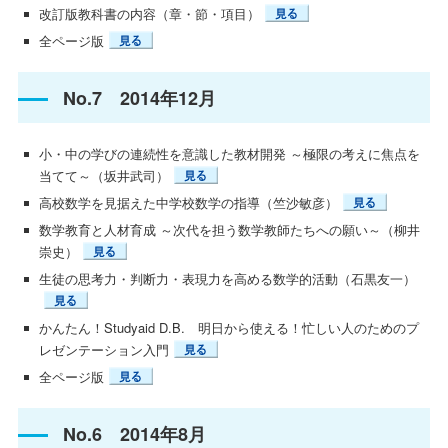
改訂版教科書の内容（章・節・項目）
全ページ版
No.7 2014年12月
小・中の学びの連続性を意識した教材開発 ～極限の考えに焦点を
当てて～（坂井武司）
高校数学を見据えた中学校数学の指導（竺沙敏彦）
数学教育と人材育成 ～次代を担う数学教師たちへの願い～（柳井
崇史）
生徒の思考力・判断力・表現力を高める数学的活動（石黒友一）
かんたん！Studyaid D.B. 明日から使える！忙しい人のためのプ
レゼンテーション入門
全ページ版
No.6 2014年8月