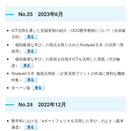
No.25 2023年6月
ICT活用を通した先端実例の紹介：UCCI数学教材について（永原健
大郎）
「個別最適な学び」の視点を取り入れたStudyaid D.B. の活用（菅
原亮）
「個別最適な学び」の実現を目指すICTを活用した実践（竺沙敏
彦）
Studyaid D.B. 徹底活用術 ～計算演習プリントの作成に便利な機能
特集～
全ページ版
No.24 2022年12月
数学科における「eポートフォリオを活用した学び」のよさ（森本
康彦）