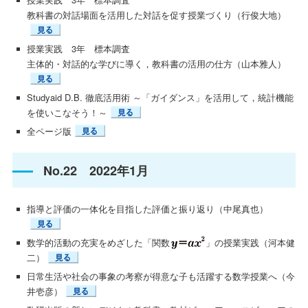
教科書の対話場面を活用した対話を促す授業づくり（行俊大地）
授業実践 3年 標本調査
主体的・対話的な学びに導く，教科書の活用の仕方（山本雅人）
Studyaid D.B. 徹底活用術 ～「ガイダンス」を活用して，統計機能
を使いこなそう！～
全ページ版
No.22 2022年1月
指導と評価の一体化を目指した評価と振り返り（中尾真也）
数学的活動の充実をめざした「関数
」の授業実践（河本健
二）
日常生活や社会の事象の考察が得意な子も活躍する数学授業へ（今
井壱彦）