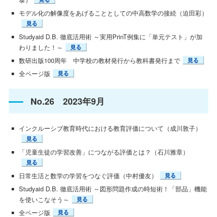
モデル化の解像度をあげることとしての中高数学の接続（迫田彩）
Studyaid D.B. 徹底活用術 ～実用PrinT例集に「単元テスト」が加
わりました！～
数研出版100周年 中学校の教材発行から教科書発行まで
全ページ版
No.26 2023年9月
インクルーシブ教育時代における教育評価について（成川敦子）
「児童生徒の学習改善」につながる評価とは？（石川雅章）
日常生活と数学の学習をつなぐ評価（中村優友）
Studyaid D.B. 徹底活用術 ～図形問題作成の時短術！「部品」機能
を使いこなそう～
全ページ版