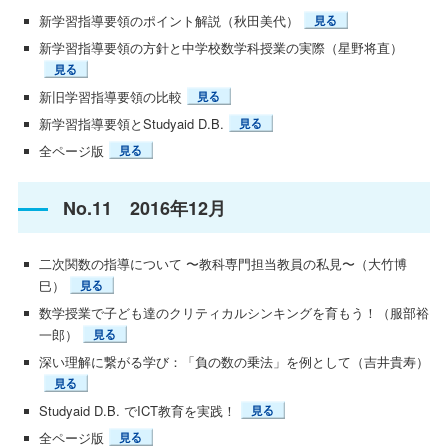
新学習指導要領のポイント解説（秋田美代）
新学習指導要領の方針と中学校数学科授業の実際（星野将直）
新旧学習指導要領の比較
新学習指導要領とStudyaid D.B.
全ページ版
No.11 2016年12月
二次関数の指導について 〜教科専門担当教員の私見〜（大竹博
巳）
数学授業で子ども達のクリティカルシンキングを育もう！（服部裕
一郎）
深い理解に繋がる学び：「負の数の乗法」を例として（吉井貴寿）
Studyaid D.B. でICT教育を実践！
全ページ版