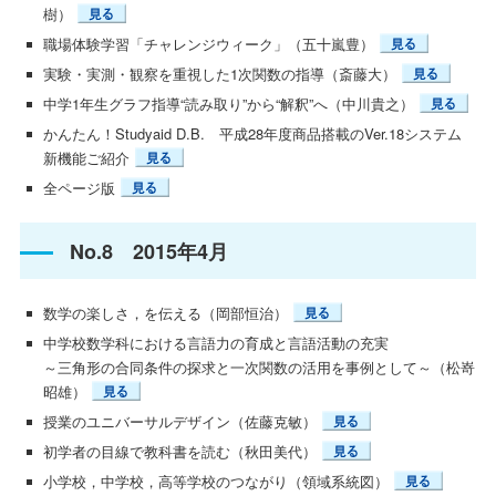
樹）
職場体験学習「チャレンジウィーク」（五十嵐豊）
実験・実測・観察を重視した1次関数の指導（斎藤大）
中学1年生グラフ指導“読み取り”から“解釈”へ（中川貴之）
かんたん！Studyaid D.B. 平成28年度商品搭載のVer.18システム
新機能ご紹介
全ページ版
No.8 2015年4月
数学の楽しさ，を伝える（岡部恒治）
中学校数学科における言語力の育成と言語活動の充実
～三角形の合同条件の探求と一次関数の活用を事例として～（松嵜
昭雄）
授業のユニバーサルデザイン（佐藤克敏）
初学者の目線で教科書を読む（秋田美代）
小学校，中学校，高等学校のつながり（領域系統図）