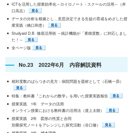
ICTを活用した授業効率化～ロイロノート・スクールの活用～（井
口高志）
データの分析を根拠とし，意思決定できる生徒の育成をめざした授
業実践（橋口和恵）
Studyaid D.B. 徹底活用術 ～統計機能が「累積度数」に対応しまし
た！～
全ページ版
No.23 2022年6月 内容解説資料
相対度数のばらつきの見方：病院問題を題材として（石橋一昴）
特集：教科書『これからの数学』を用いた授業実践報告
授業実践 1年 データの活用
オンライン授業における教科書の活用法（渡上太朗）
授業実践 2年 図形の性質と合同
別冊探究ノートをアレンジした探究活動（谷口徹）
授業実践 3年 標本調査