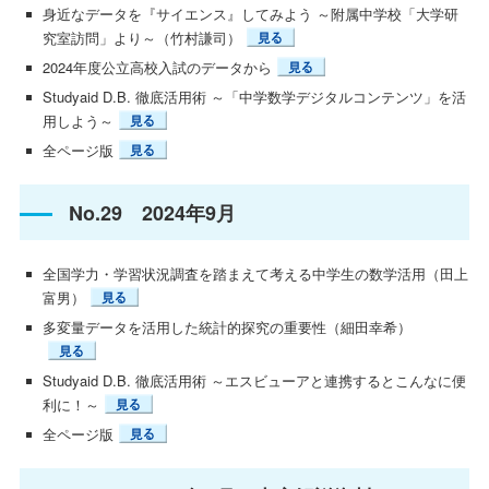
身近なデータを『サイエンス』してみよう ～附属中学校「大学研
究室訪問」より～（竹村謙司）
2024年度公立高校入試のデータから
Studyaid D.B. 徹底活用術 ～「中学数学デジタルコンテンツ」を活
用しよう～
全ページ版
No.29 2024年9月
全国学力・学習状況調査を踏まえて考える中学生の数学活用（田上
富男）
多変量データを活用した統計的探究の重要性（細田幸希）
Studyaid D.B. 徹底活用術 ～エスビューアと連携するとこんなに便
利に！～
全ページ版