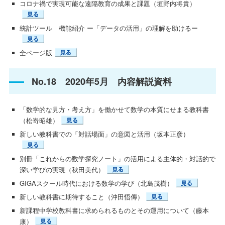
コロナ禍で実現可能な遠隔教育の成果と課題（垣野内将貴）
統計ツール 機能紹介 ー「データの活用」の理解を助けるー
全ページ版
No.18 2020年5月 内容解説資料
「数学的な見方・考え方」を働かせて数学の本質にせまる教科書
（松嵜昭雄）
新しい教科書での「対話場面」の意図と活用（坂本正彦）
別冊「これからの数学探究ノート」の活用による主体的・対話的で
深い学びの実現（秋田美代）
GIGAスクール時代における数学の学び（北島茂樹）
新しい教科書に期待すること（沖田悟傳）
新課程中学校教科書に求められるものとその運用について（藤本
康）