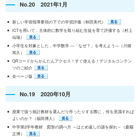
No.20 2021年1月
新しい学習指導要領の下での学習評価（秋田美代）
ICTを用いて，主体的に数学を取り組む生徒を育て評価する（村上
仙瑞）
小学生を対象とした，中学数学 ―「なぜ？」を考えよう―（川畑
篤久）
QRコードからかんたんアクセス！すぐ使える！デジタルコンテン
ツのご紹介
全ページ版
No.19 2020年10月
授業で扱う統計教材を選んだり作ったりする際に，何を意識すれば
よいのか？（福田博人）
中学第2学年教材 図形の調べ方 ～はとめ返しの謎を探れ～（森𦚰
正博）