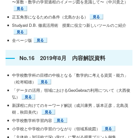
〜算数・数学の学習過程のイメージ図を意識して〜（中川貴之）
正五角形になるための条件（北島かおる）
Studyaid D.B. 徹底活用術 授業に役立つ新しいツールのご紹介
全ページ版
No.16 2019年8月 内容解説資料
中学校数学科の目標の中核となる「数学的に考える資質・能力」
（松嵜昭雄）
「データの活用」領域におけるGeoGebraの利用について（大西俊
弘）
新課程に向けてのキーワード解説（成川康男，坂本正彦，北島茂
樹，秋田美代）
中学校数学科学習内容
小学校と中学校の学習のつながり（領域系統図）
「主体的・対話的で深い学び」に繋がる授業プリント例集