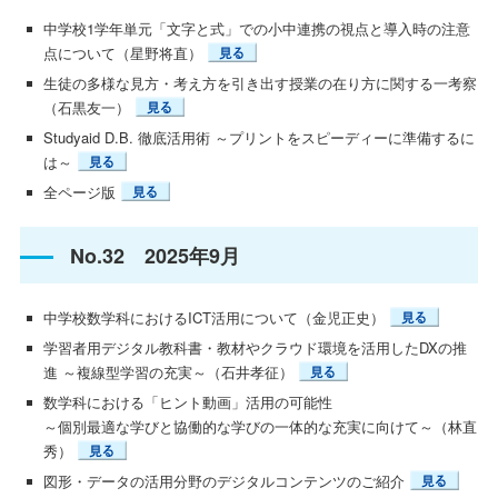
中学校1学年単元「文字と式」での小中連携の視点と導入時の注意
点について（星野将直）
生徒の多様な見方・考え方を引き出す授業の在り方に関する一考察
（石黒友一）
Studyaid D.B. 徹底活用術 ～プリントをスピーディーに準備するに
は～
全ページ版
No.32 2025年9月
中学校数学科におけるICT活用について（金児正史）
学習者用デジタル教科書・教材やクラウド環境を活用したDXの推
進 ～複線型学習の充実～（石井孝征）
数学科における「ヒント動画」活用の可能性
～個別最適な学びと協働的な学びの一体的な充実に向けて～（林直
秀）
図形・データの活用分野のデジタルコンテンツのご紹介