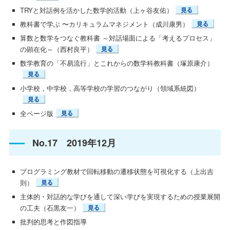
TRYと対話例を活かした数学的活動（上ヶ谷友佑）
教科書で学ぶ 〜カリキュラムマネジメント（成川康男）
算数と数学をつなぐ教科書 ～対話場面による「考えるプロセス」
の顕在化～（西村良平）
数学教育の「不易流行」とこれからの数学科教科書（塚原康介）
小学校，中学校，高等学校の学習のつながり（領域系統図）
全ページ版
No.17 2019年12月
プログラミング教材で回転移動の遷移状態を可視化する（上出吉
則）
主体的・対話的な学びを通して深い学びを実現するための授業展開
の工夫（石黒友一）
批判的思考と作図指導