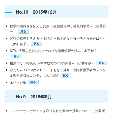
No.10 2015年12月
数学の面白さを伝える試み ～直観幾何学と発見的学習～（伊藤仁
一）
関数の指導を考える ～視覚から数学的な見方や考え方を伸ばす～
（大石裕千）
ICTの活用を想定したアナログな協働学習の試み（木下智玄）
授業づくりの視点 ～中学校での4つの武器～（小林孝伊）
かんたん！Studyaid D.B. まもなく発売！改訂版指導者用デジタ
ル教科書収録コンテンツのご紹介
全ページ版
No.9 2015年8月
ユニバーサルデザインを取り入れた数学の授業について（北島茂