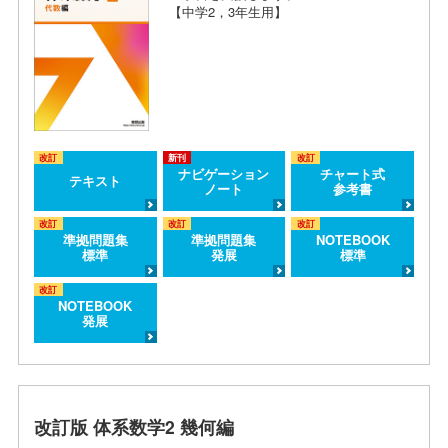
【中学2，3年生用】
改訂
新刊
改訂
ナビゲーション
チャート式
テキスト
ノート
参考書
改訂
改訂
改訂
準拠問題集
準拠問題集
NOTEBOOK
標準
発展
標準
改訂
NOTEBOOK
発展
改訂版 体系数学2 幾何編