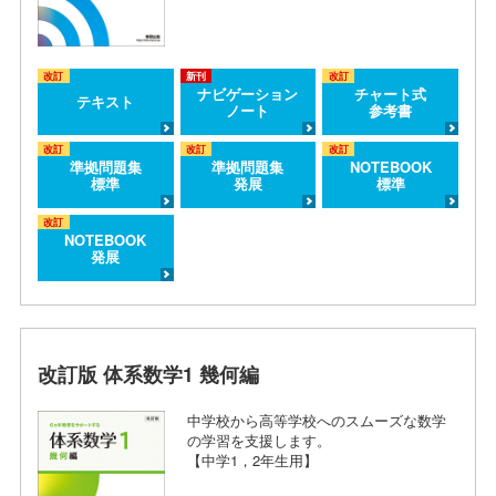
改訂
新刊
改訂
ナビゲーション
チャート式
テキスト
ノート
参考書
改訂
改訂
改訂
準拠問題集
準拠問題集
NOTEBOOK
標準
発展
標準
改訂
NOTEBOOK
発展
改訂版 体系数学1 幾何編
中学校から高等学校へのスムーズな数学
の学習を支援します。
【中学1，2年生用】