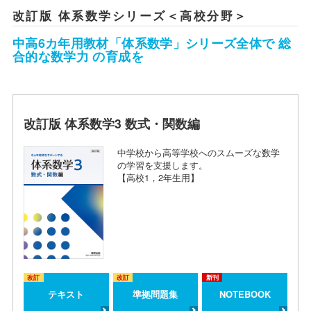
改訂版 体系数学シリーズ＜高校分野＞
中高6カ年用教材「体系数学」シリーズ全体で 総
合的な数学力 の育成を
改訂版 体系数学3 数式・関数編
中学校から高等学校へのスムーズな数学
の学習を支援します。
【高校1，2年生用】
改訂
改訂
新刊
テキスト
準拠問題集
NOTEBOOK