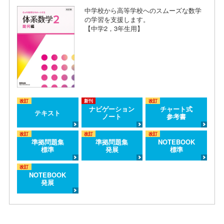
中学校から高等学校へのスムーズな数学
の学習を支援します。
【中学2，3年生用】
改訂
新刊
改訂
ナビゲーション
チャート式
テキスト
ノート
参考書
改訂
改訂
改訂
準拠問題集
準拠問題集
NOTEBOOK
標準
発展
標準
改訂
NOTEBOOK
発展