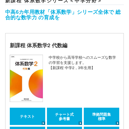
新課程 体系数学シリーズ＜中学分野＞
中高6カ年用教材「体系数学」シリーズ全体で 総
合的な数学力 の育成を
新課程 体系数学2 代数編
中学校から高等学校へのスムーズな数学
の学習を支援します。
【新課程 中学2，3年生用】
チャート式
準拠問題集
テキスト
参考書
標準