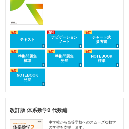
改訂
新刊
改訂
ナビゲーション
チャート式
テキスト
ノート
参考書
改訂
改訂
改訂
準拠問題集
準拠問題集
NOTEBOOK
標準
発展
標準
改訂
NOTEBOOK
発展
改訂版 体系数学2 代数編
中学校から高等学校へのスムーズな数学
の学習を支援します。