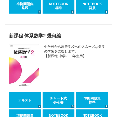
準拠問題集
NOTEBOOK
NOTEBOOK
発展
標準
発展
新課程 体系数学2 幾何編
中学校から高等学校へのスムーズな数学
の学習を支援します。
【新課程 中学2，3年生用】
チャート式
準拠問題集
テキスト
参考書
標準
準拠問題集
NOTEBOOK
NOTEBOOK