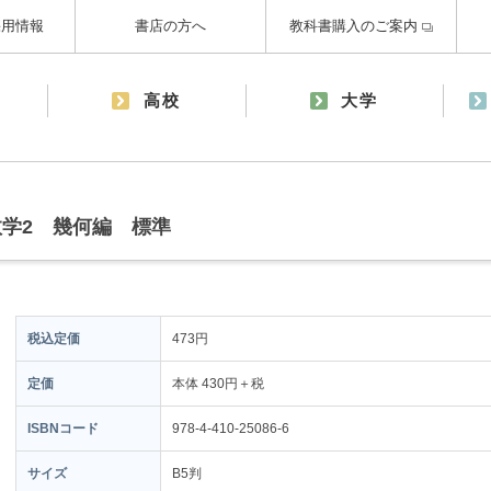
採用情報
書店の方へ
教科書購入のご案内
高校
大学
学2 幾何編 標準
税込定価
473円
定価
本体 430円＋税
ISBNコード
978-4-410-25086-6
サイズ
B5判