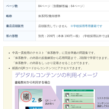
ページ数
84ページ〔別冊解答編：64ページ〕
略称
体系問2幾何標準
書店店頭販売
店頭販売していません
※学校採用専用書籍です
答の形態
別売：209円（本体 190円＋税）（学校採用以外で
中高一貫校用のテキスト「体系数学」に完全準拠の問題集です。
「体系数学」の内容の反復練習から応用問題まで，2段階で学習できます
「体系数学」の内容をしっかり定着させることができます。
紙面のQRコードからコンテンツにアクセスできます。