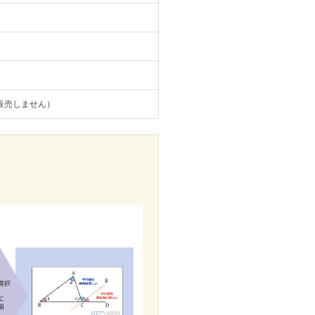
は販売しません）
。