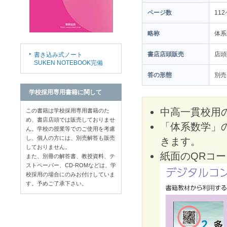
ページ数
11
略称
体系
書店店頭販売
店
書き込み式ノート
SUKEN NOTEBOOK完備
答の形態
別売
学校採用専用書籍に関して
中高一貫校用
この書籍は学校採用専用書籍のた
め、書店店頭では販売しておりませ
「体系数学」
ん。学校の授業等でのご使用を考慮
し、個人の方には、別売解答も販売
きます。
しておりません。
紙面のQRコ
また、別冊の解答書、教授資料、テ
ストペーパー、CD-ROMなどは、学
校採用の場合にのみお付けしていま
す。予めご了承下さい。