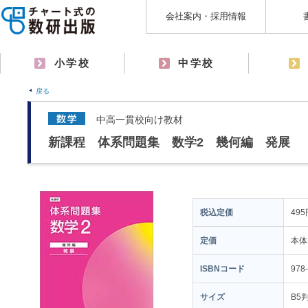
会社案内・採用情報
小学校
中学校
戻る
中高一貫校向け教材
新課程 体系問題集 数学2 幾何編 発展
税込定価
495
定価
本体
ISBNコード
978
サイズ
B5