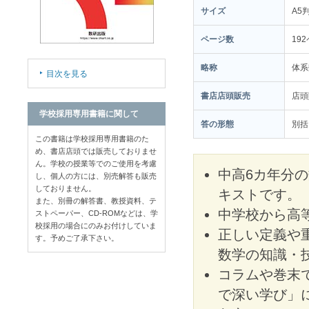
サイズ
A5
ページ数
19
略称
体系
目次を見る
書店店頭販売
店
学校採用専用書籍に関して
答の形態
別括
この書籍は学校採用専用書籍のた
め、書店店頭では販売しておりませ
ん。学校の授業等でのご使用を考慮
中高6カ年分
し、個人の方には、別売解答も販売
しておりません。
キストです。
また、別冊の解答書、教授資料、テ
中学校から高
ストペーパー、CD-ROMなどは、学
校採用の場合にのみお付けしていま
正しい定義や
す。予めご了承下さい。
数学の知識・
コラムや巻末
で深い学び」