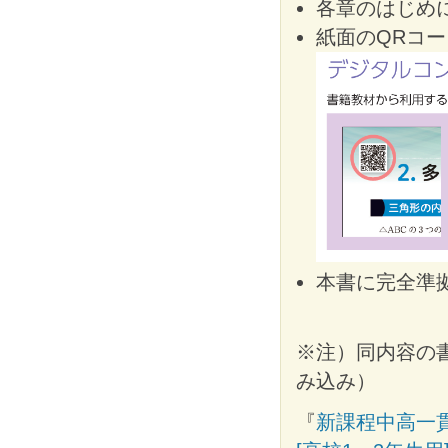
各章のはじめ
紙面のQRコ
本書に完全準
※注）同内容の
み込み）
『
新課程中高一