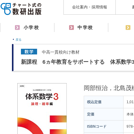
会社案内・採用情報
小学校
中学校
戻る
中高一貫校向け教材
新課程 6ヵ年教育をサポートする 体系数学
岡部恒治，北島茂
税込定価
1,0
定価
本体
ISBNコード
978