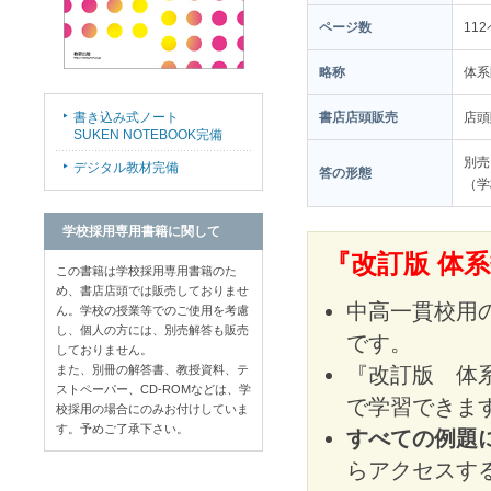
ページ数
11
略称
体系
書き込み式ノート
書店店頭販売
店
SUKEN NOTEBOOK完備
別売
デジタル教材完備
答の形態
（学
学校採用専用書籍に関して
『改訂版 体
この書籍は学校採用専用書籍のた
め、書店店頭では販売しておりませ
中高一貫校用
ん。学校の授業等でのご使用を考慮
し、個人の方には、別売解答も販売
です。
しておりません。
また、別冊の解答書、教授資料、テ
『改訂版 体
ストペーパー、CD-ROMなどは、学
で学習できま
校採用の場合にのみお付けしていま
す。予めご了承下さい。
すべての例題
らアクセスす