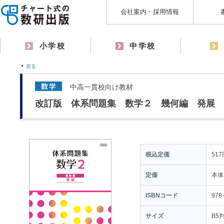
会社案内・採用情報
小学校
中学校
戻る
中高一貫校向け教材
改訂版 体系問題集 数学２ 幾何編 発展
税込定価
517
定価
本体
ISBNコード
978
サイズ
B5