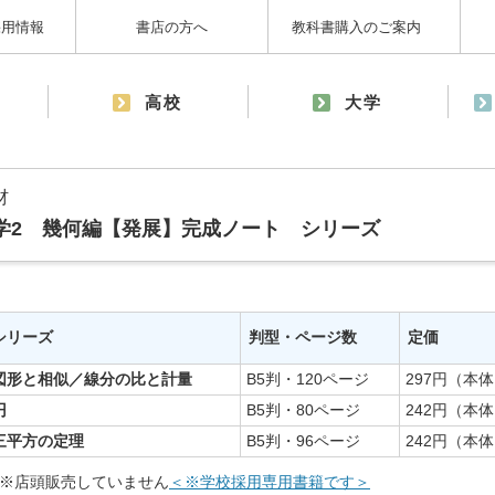
採用情報
書店の方へ
教科書購入のご案内
高校
大学
材
学2 幾何編【発展】完成ノート シリーズ
シリーズ
判型・ページ数
定価
図形と相似／線分の比と計量
B5判・120ページ
297円（本体
円
B5判・80ページ
242円（本体
三平方の定理
B5判・96ページ
242円（本体
※店頭販売していません
＜※学校採用専用書籍です＞