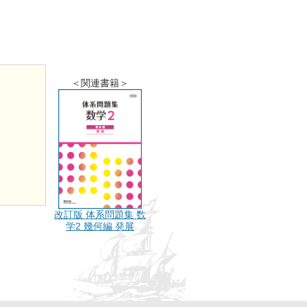
＜関連書籍＞
改訂版 体系問題集 数
学2 幾何編 発展