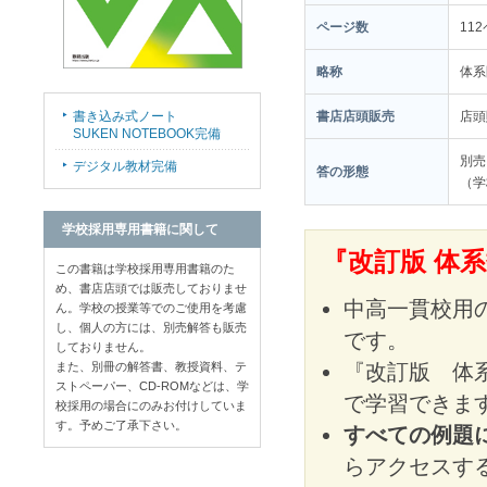
ページ数
11
略称
体系
書き込み式ノート
書店店頭販売
店
SUKEN NOTEBOOK完備
別売
デジタル教材完備
答の形態
（学
学校採用専用書籍に関して
『改訂版 体
この書籍は学校採用専用書籍のた
め、書店店頭では販売しておりませ
中高一貫校用
ん。学校の授業等でのご使用を考慮
し、個人の方には、別売解答も販売
です。
しておりません。
また、別冊の解答書、教授資料、テ
『改訂版 体
ストペーパー、CD-ROMなどは、学
で学習できま
校採用の場合にのみお付けしていま
す。予めご了承下さい。
すべての例題
らアクセスす