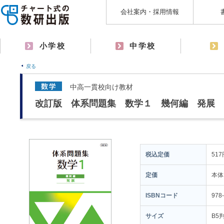
会社案内・採用情報
小学校
中学校
戻る
中高一貫校向け教材
改訂版 体系問題集 数学１ 幾何編 発展
税込定価
517
定価
本体
ISBNコード
978
サイズ
B5