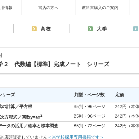
採用情報
書店の方へ
教科書購入のご案内
高校
大学
材
学２ 代数編【標準】完成ノート シリーズ
シリーズ
判型・ページ数
定価
式の計算／平方根
B5判・96ページ
242円（本体
2
B5判・96ページ
242円（本体
2次方程式／関数y=ax
データの活用／確率と標本調査
B5判・72ページ
242円（本体
※店頭販売していません
＜※学校採用専用書籍です＞