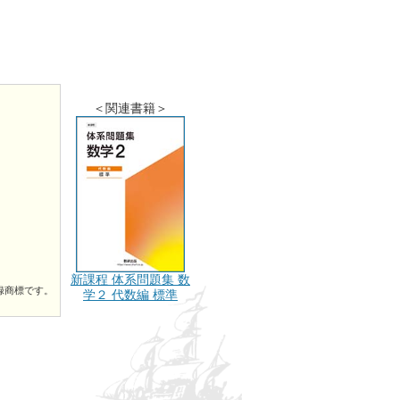
＜関連書籍＞
新課程 体系問題集 数
録商標です。
学２ 代数編 標準