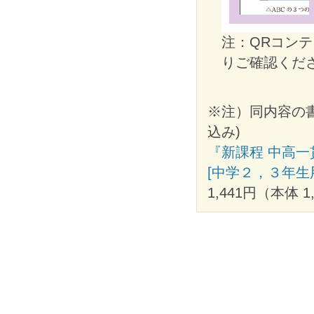
注：QRコン
りご確認くだ
※注）同内容の
込み)
『新課程 中高一
[中学２，３年生
1,441円（本体 