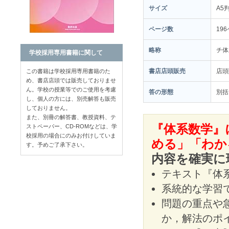
サイズ
A5
ページ数
19
略称
チ体
学校採用専用書籍に関して
書店店頭販売
店
この書籍は学校採用専用書籍のた
め、書店店頭では販売しておりませ
ん。学校の授業等でのご使用を考慮
答の形態
別括
し、個人の方には、別売解答も販売
しておりません。
また、別冊の解答書、教授資料、テ
『体系数学』
ストペーパー、CD-ROMなどは、学
校採用の場合にのみお付けしていま
める」「わか
す。予めご了承下さい。
内容を確実に
テキスト『体
系統的な学習
問題の重点や
か，解法のポ