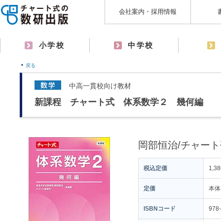
会社案内・採用情報
小学校
中学校
戻る
中高一貫校向け教材
新課程 チャート式 体系数学２ 幾何編
岡部恒治/チャー
税込定価
1,3
定価
本体
ISBNコード
978