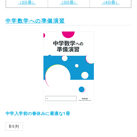
（3分冊）
（3分冊）
（4分冊）
中学数学への準備演習
中学入学前の春休みに最適な1冊
B5判