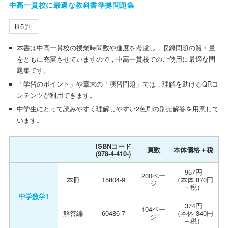
中高一貫校に最適な教科書準拠問題集
B5判
本書は中高一貫校の授業時間数や進度を考慮し，収録問題の質・量
をともに充実させていますので，中高一貫校でのご使用に最適な問
題集です。
「学習のポイント」や章末の「演習問題」では，理解を助けるQRコ
ンテンツが利用できます。
中学生にとって読みやすく理解しやすい2色刷の別売解答を用意して
います。
ISBNコード
頁数
本体価格＋税
(978-4-410-)
957円
200ペー
本冊
15804-9
（本体 870円
ジ
＋税）
中学数学1
374円
104ペー
解答編
60486-7
（本体 340円
ジ
＋税）