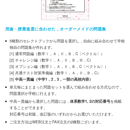
用途・授業進度に合わせた，オーダーメイドの問題集
5種類のセレクトブックから問題を選択し，自由に組み合わせて学校
独自の問題集が作れます。
[1] 通常問題編（数学Ⅰ，Ａ，Ⅱ，Ｂ，C〔ベクトル〕）
[2] チャレンジ編（数学Ⅰ，Ａ，Ⅱ，Ｂ，Ⅲ，C）
[3] オプション編（数学Ⅰ，Ａ，Ⅱ，Ｂ，C〔ベクトル〕）
[4] 共通テスト対策準備編（数学Ⅰ，Ａ，Ⅱ，Ｂ，C）
[5]
中高一貫編（中学1，2，3，一部の高校内容）
単元毎にまとまった問題セットを選んで組み合わせる方式なので，
問題選択が手軽に行えます。
中高一貫編から選択した問題には，
体系数学1, 2の対応番号
を掲載
することができます。
対応番号は初版，改訂版のいずれかからお選びいただけます。
ご注文方法はWEB注文とFAX注文の2種類ございます。