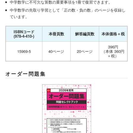
中学数学に不可欠な算数の重要事項を1冊で復習できます。
中学数学の先取り学習として「正の数・負の数」のページを収録し
ています。
ISBNコード
本冊頁数
解答編頁数
本体価格＋税
(978-4-410-)
396円
15969-5
40ページ
20ページ
（本体 360円
＋税）
オーダー問題集