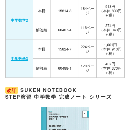
913円
184ペー
本冊
15814-8
（本体 830円
ジ
＋税）
中学数学2
374円
116ペー
解答編
60487-4
（本体 340円
ジ
＋税）
1,001円
224ペー
本冊
15824-7
（本体 910円
ジ
＋税）
中学数学3
407円
128ペー
解答編
60488-1
（本体 370円
ジ
＋税）
SUKEN NOTEBOOK
改訂
STEP演習 中学数学 完成ノート シリーズ