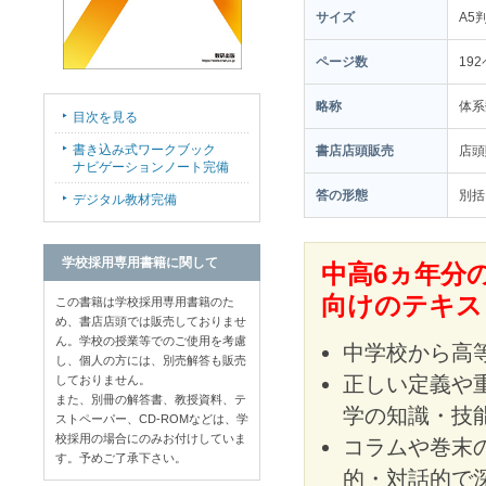
サイズ
A5
ページ数
19
略称
体系
目次を見る
書き込み式ワークブック
書店店頭販売
店
ナビゲーションノート完備
答の形態
別括
デジタル教材完備
学校採用専用書籍に関して
中高6ヵ年分
向けのテキス
この書籍は学校採用専用書籍のた
め、書店店頭では販売しておりませ
ん。学校の授業等でのご使用を考慮
中学校から高
し、個人の方には、別売解答も販売
正しい定義や
しておりません。
また、別冊の解答書、教授資料、テ
学の知識・技
ストペーパー、CD-ROMなどは、学
校採用の場合にのみお付けしていま
コラムや巻末
す。予めご了承下さい。
的・対話的で