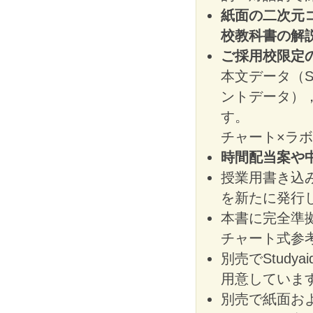
紙面の二次元
校教科書の解
ご採用校限定
本文データ（St
ントデータ）
す。
チャート×ラ
時間配当案や
授業用書き込
を新たに発行
本書に完全準
チャート式参
別売でStudyai
用意していま
別売で紙面お