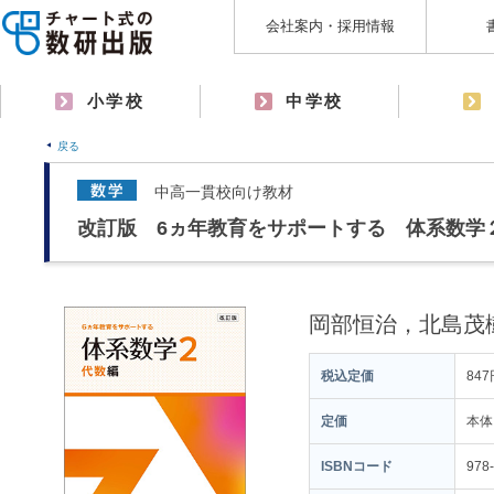
会社案内・採用情報
小学校
中学校
戻る
中高一貫校向け教材
改訂版 6ヵ年教育をサポートする 体系数学
岡部恒治，北島茂
税込定価
847
定価
本体
ISBNコード
978