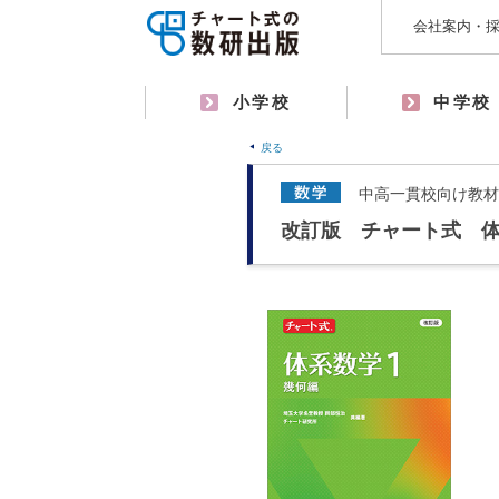
会社案内・
小学校
中学校
戻る
中高一貫校向け教材
改訂版 チャート式 