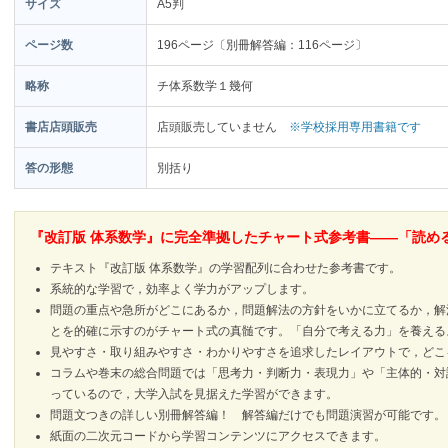
サイズ
A5判
ページ数
196ページ〔別冊解答編：116ページ〕
略称
チ体系数学１幾何
書店店頭販売
店頭販売していません
※学校採用専用書籍です
答の形態
別括り
『改訂版 体系数学』に完全準拠したチャート式参考書――「読め
テキスト『改訂版 体系数学』の学習配列に合わせた参考書です。
系統的な学習で，効率よく学力がアップします。
問題の重点や急所がどこにあるか，問題解法の方針をいかに立てるか，解
とを的確に示すのがチャート式の真髄です。「自分で考える力」を養える
見やすさ・取り組みやすさ・わかりやすさを追求したレイアウトで，どこ
コラムや巻末の総合問題では「思考力・判断力・表現力」や「主体的・対
っているので，大学入試を見据えた学習ができます。
問題文つきの詳しい別冊解答編！ 解答編だけでも問題演習が可能です。
紙面の二次元コードから学習コンテンツにアクセスできます。