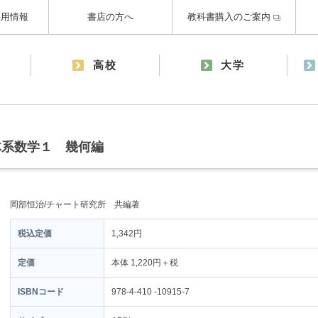
採用情報
書店の方へ
教科書購入のご案内
高校
大学
体系数学１ 幾何編
岡部恒治/チャート研究所 共編著
税込定価
1,342円
定価
本体 1,220円＋税
ISBNコード
978-4-410 -10915-7