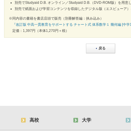
別売でStudyaid D.B. オンライン／Studyaid D.B.（DVD-ROM版）を
別売で紙面および学習コンテンツを収録したデジタル版（エスビューア）
※同内容の書籍を書店店頭で販売（別冊解答編：挟み込み）
『改訂版 中高一貫教育をサポートする チャート式 体系数学１ 幾何編 [中学
定価：1,397円（本体1,270円＋税）
戻る
高校
大学