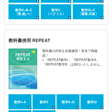
数学II+B+C
数学C
数学III+C
〔数,統,べ〕
〔ベクトル〕
〔複素,式曲〕
教科書傍用 REPEAT
教科書の内容を反復練習！章末で再確
認！
※「REPEAT数学I」「REPEAT数学A」
「REPEAT数学B」は発行いたしません。
数学I+A
数学II
数学II+B
数学III