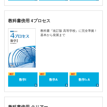
教科書傍用 4プロセス
教科書『改訂版 高等学校』に完全準拠！
基本から発展まで
改訂
改訂
改訂
数学I
数学A
数学I+A
教科書傍用 クリアー