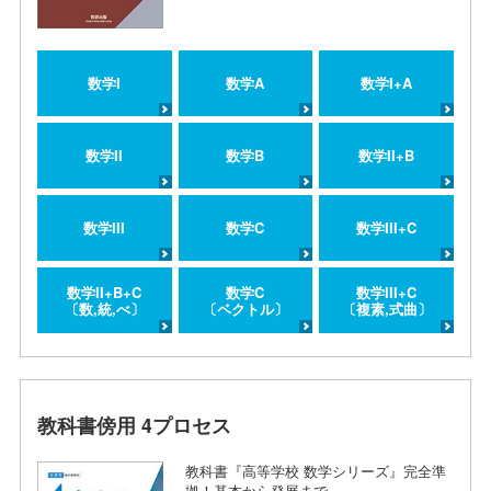
数学I
数学A
数学I+A
数学II
数学B
数学II+B
数学III
数学C
数学III+C
数学II+B+C
数学C
数学III+C
〔数,統,べ〕
〔ベクトル〕
〔複素,式曲〕
教科書傍用 4プロセス
教科書『高等学校 数学シリーズ』完全準
拠！基本から発展まで