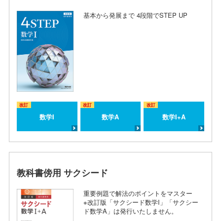
基本から発展まで 4段階でSTEP UP
改訂
改訂
改訂
数学I
数学A
数学I+A
教科書傍用 サクシード
重要例題で解法のポイントをマスター
※改訂版「サクシード数学I」「サクシー
ド数学A」は発行いたしません。