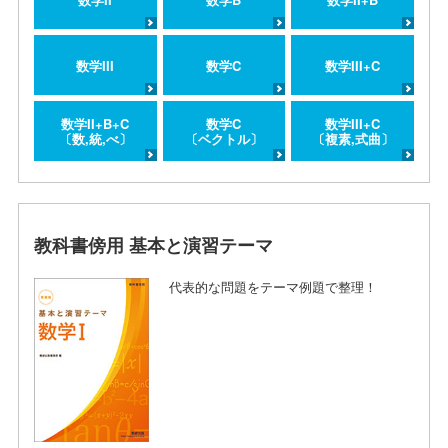
数学III
数学C
数学III+C
数学II+B+C
数学C
数学III+C
〔数,統,べ〕
〔ベクトル〕
〔複素,式曲〕
教科書傍用 基本と演習テーマ
代表的な問題をテーマ例題で整理！