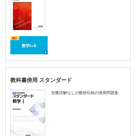
改訂
数学I+A
教科書傍用 スタンダード
別冊詳解なしの数研伝統の傍用問題集