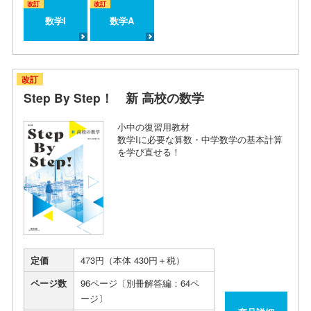
改訂
改訂
数学I
数学A
改訂
Step By Step！ 新 高校の数学
小中の復習用教材
数学Iに必要な算数・中学数学の基本計算
を学び直せる！
定価
473円（本体 430円＋税）
ページ数
96ページ〔別冊解答編：64ペ
ージ〕