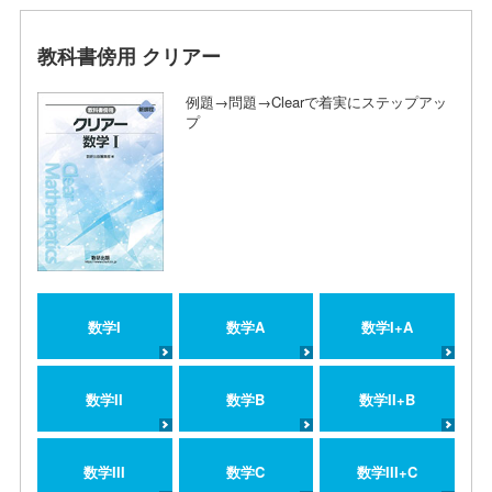
教科書傍用 クリアー
例題→問題→Clearで着実にステップアッ
プ
数学I
数学A
数学I+A
数学II
数学B
数学II+B
数学III
数学C
数学III+C