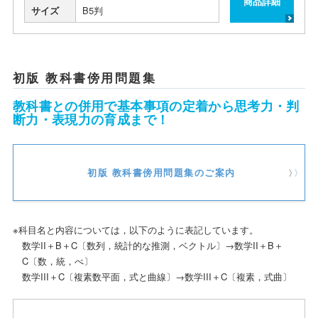
商品詳細
サイズ
B5判
初版 教科書傍用問題集
教科書との併用で基本事項の定着から思考力・判
断力・表現力の育成まで！
初版 教科書傍用問題集のご案内
※科目名と内容については，以下のように表記しています。
数学II＋B＋C〔数列，統計的な推測，ベクトル〕→数学II＋B＋
C〔数，統，べ〕
数学III＋C〔複素数平面，式と曲線〕→数学III＋C〔複素，式曲〕