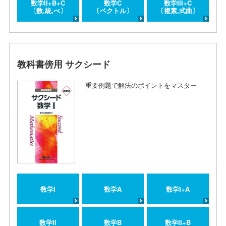
数学II+B+C
数学C
数学III+C
〔数,統,べ〕
〔ベクトル〕
〔複素,式曲〕
教科書傍用 サクシード
重要例題で解法のポイントをマスター
数学I
数学A
数学I+A
数学II
数学B
数学II+B