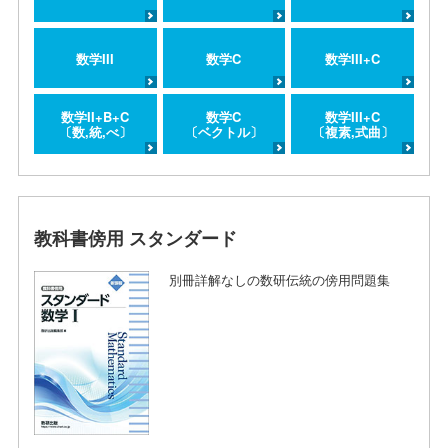
数学III
数学C
数学III+C
数学II+B+C
数学C
数学III+C
〔数,統,べ〕
〔ベクトル〕
〔複素,式曲〕
教科書傍用 スタンダード
別冊詳解なしの数研伝統の傍用問題集