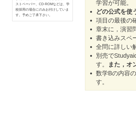
学習が可能。
ストペーパー、CD-ROMなどは、学
校採用の場合にのみお付けしていま
どの公式を使
す。予めご了承下さい。
項目の最後の
章末に，演習
書き込みスペ
全問に詳しい
別売でStudy
す。
また，オ
数学Bの内容
す。