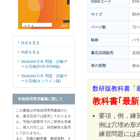
ISBNコード
978
サイズ
B5
ページ数
72
略称
パラ
目次を見る
内容を見る
書店店頭販売
店
Studyaid D.B. 問題・詳解デ
答の形態
挟み
ータ完備(DVD-ROM版)
Studyaid D.B. 問題・詳解デ
ータ完備(オンライン版)
数研版教科書「最
教科書｢最
学校採用専用書籍に関して
この書籍は学校採用専用書籍のた
要項，例，練
め、書店店頭では販売しておりませ
ん。学校の授業等でのご使用を考慮
例は穴埋め形
し、個人の方には、別売解答も販売
練習問題には
しておりません。
また、別冊の解答書、教授資料、テ