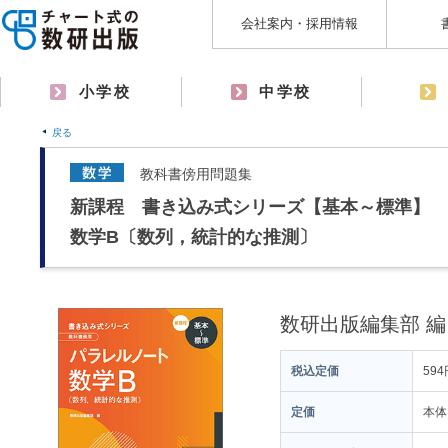
会社案内・採用情報
小学校
中学校
戻る
教科書傍用問題集
新課程 書き込み式シリーズ【基本～標準】 
数学B〔数列，統計的な推測〕
数研出版編集部 編
税込定価
594
定価
本体