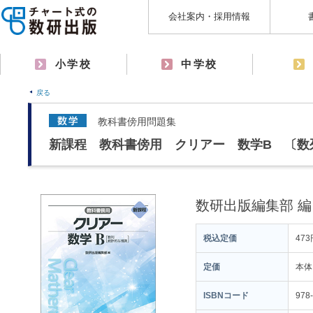
会社案内・採用情報
小学校
中学校
戻る
教科書傍用問題集
新課程 教科書傍用 クリアー 数学B 〔数
数研出版編集部 編
税込定価
473
定価
本体
ISBNコード
978-