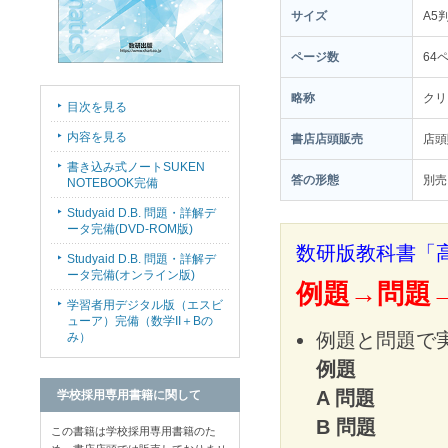
サイズ
A5
ページ数
64
略称
クリ
目次を見る
内容を見る
書店店頭販売
店
書き込み式ノートSUKEN
答の形態
別売
NOTEBOOK完備
Studyaid D.B. 問題・詳解デ
ータ完備(DVD-ROM版)
数研版教科書「高
Studyaid D.B. 問題・詳解デ
ータ完備(オンライン版)
例題→問題→
学習者用デジタル版（エスビ
ューア）完備（数学II＋Bの
例題と問題で実
み）
例題
ページ
A 問題
基本
学校採用専用書籍に関して
B 問題
応用
この書籍は学校採用専用書籍のた