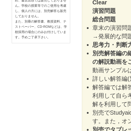
め、書店店頭では販売しておりませ
Clear
ページ
ん。学校の授業等でのご使用を考慮
演習問題
各章
し、個人の方には、別売解答も販売
しておりません。
総合問題
思考
また、別冊の解答書、教授資料、テ
章末の演習問
ストペーパー、CD-ROMなどは、学
校採用の場合にのみお付けしていま
→発展的な問
す。予めご了承下さい。
思考力・判断
別売解答編の
の解説動画を
動画サンプル
詳しい解答編
解答編では解
利用して自ら
解を利用して
別売でStudy
す。また，オ
別売でタブレ