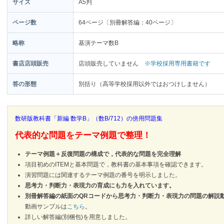
サイズ
A5判
ページ数
64ページ〔別冊解答編：40ページ〕
略称
基演テーマ数B
書店店頭販売
店頭販売していません
※学校採用専用書籍です
答の形態
別括り（高等学校採用以外ではおつけしません）
数研版教科書「新編 数学B」（数B/712）の傍用問題集
代表的な問題をテーマ例題で整理！
テーマ例題＋反復問題の構成で，代表的な問題を完全理解
項目初めのITEMと基本問題で，教科書の基本事項を確認できます。
演習問題には関連するテーマ例題の番号を明示しました。
思考力・判断力・表現力の育成にも力を入れています。
別冊解答編の紙面のQRコードから思考力・判断力・表現力の問題の解説
動画サンプルは
こちら
。
詳しい解答編(別梱包)を用意しました。