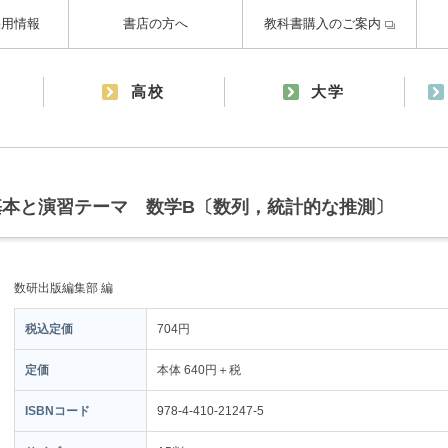
採用情報
書店の方へ
教科書購入のご案内
高校
大学
基本と演習テーマ 数学B〔数列，統計的な推測〕
数研出版編集部 編
税込定価
704円
定価
本体 640円＋税
ISBNコード
978-4-410-21247-5