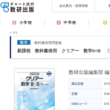
会社案内・採用情報
小学校
中学校
戻る
教科書傍用問題集
新課程 教科書傍用 クリアー 数学II+B 
数研出版編集部 編
税込定価
924
定価
本体
ISBNコード
978-