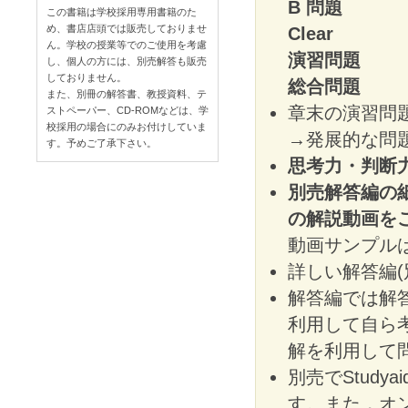
B 問題
応用
この書籍は学校採用専用書籍のた
め、書店店頭では販売しておりませ
Clear
ページ
ん。学校の授業等でのご使用を考慮
演習問題
各章
し、個人の方には、別売解答も販売
しておりません。
総合問題
思考
また、別冊の解答書、教授資料、テ
章末の演習問
ストペーパー、CD-ROMなどは、学
校採用の場合にのみお付けしていま
→発展的な問
す。予めご了承下さい。
思考力・判断
別売解答編の
の解説動画を
動画サンプル
詳しい解答編
解答編では解
利用して自ら
解を利用して
別売でStudy
す。また，オ