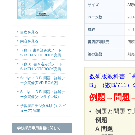
サイズ
A5
ページ数
20
略称
クリ
目次を見る
内容を見る
書店店頭販売
店
（数II）書き込み式ノート
答の形態
別売
SUKEN NOTEBOOK完備
（数B）書き込み式ノート
SUKEN NOTEBOOK完備
数研版教科書「高
Studyaid D.B. 問題・詳解デ
ータ完備(DVD-ROM版)
B」（数B/711
Studyaid D.B. 問題・詳解デ
例題→問題→
ータ完備(オンライン版)
学習者用デジタル版 (エスビ
例題と問題で実
ューア) 完備
例題
ページ
A 問題
基本
学校採用専用書籍に関して