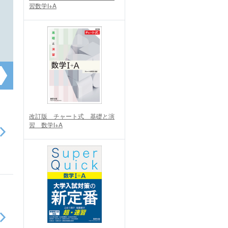
習数学I+A
改訂版 チャート式 基礎と演
習 数学I+A