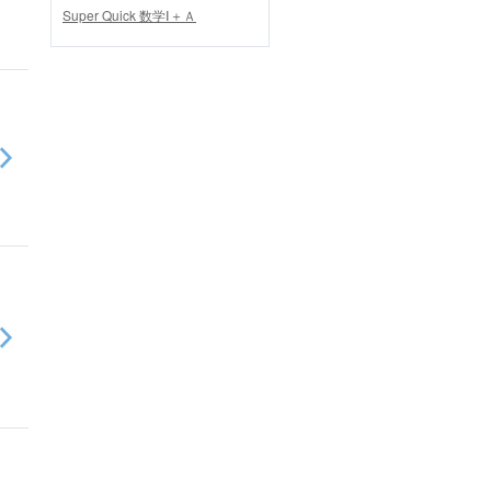
Super Quick 数学Ⅰ＋Ａ