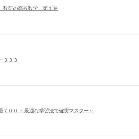
 数研の高校数学 第１巻
ー３３３
語７００ ～最適な学習法で確実マスター～