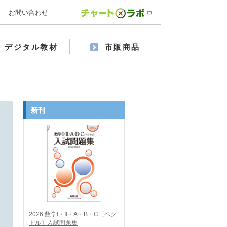
お問い合わせ
デジタル教材
市販商品
新刊
2026 数学I・II・A・B・C〔ベク
トル〕入試問題集