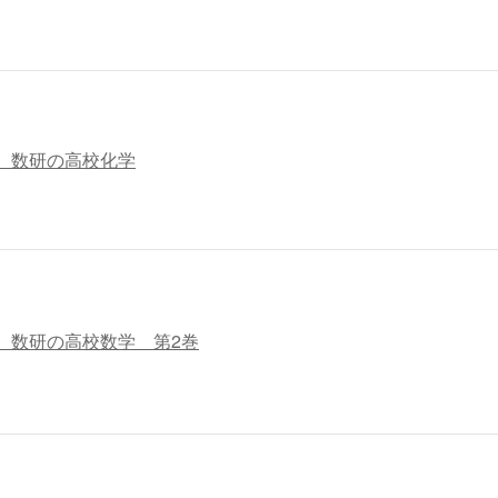
 数研の高校化学
 数研の高校数学 第2巻