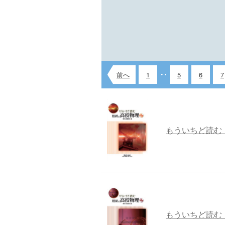
前へ
1
5
6
7
もういちど読む
もういちど読む