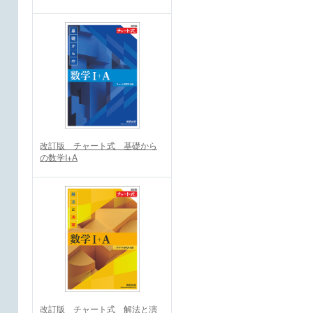
改訂版 チャート式 基礎から
の数学I+A
改訂版 チャート式 解法と演