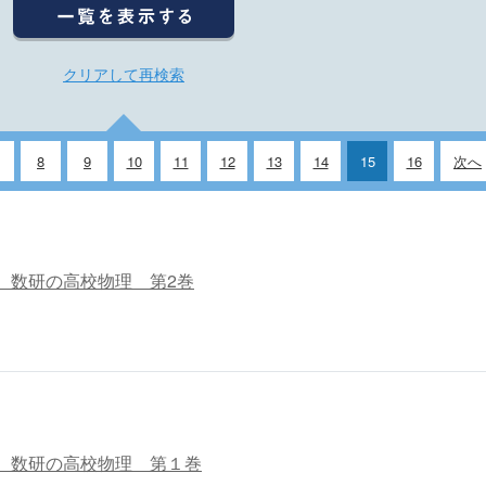
クリアして再検索
8
9
10
11
12
13
14
15
16
次へ
 数研の高校物理 第2巻
 数研の高校物理 第１巻