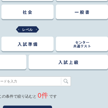
レベル
0
件
この条件で絞り込むと
です