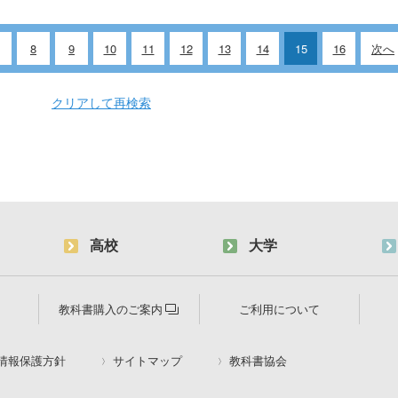
8
9
10
11
12
13
14
15
16
次へ
クリアして再検索
高校
大学
教科書購入のご案内
ご利用について
情報保護方針
サイトマップ
教科書協会