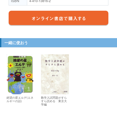
ISBN
4-410-13816-2
一緒に使おう
絶望の星エルデ(エネ
数学入試問題がすら
ルギーの話)
すら読める 東京大
学編