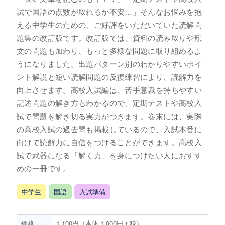
試で国語の点数が取れるか不安…」そんなお悩みを抱
える中学生のための、ご好評をいただいていた読解問
題集の改訂版です。改訂版では、資料の読み取りや韻
文の問題も加わり、もっと多様な問題に取り組めるよ
うになりました。出題パターン別のわかりやすいポイ
ント解説と短い読解問題の反復練習により、読解力を
向上させます。高校入試編は、苦手意識を持ちやすい
記述問題の解き方もわかるので、定期テストや高校入
試で問題を解き切る実力がつきます。巻末には、実際
の高校入試の過去問も掲載しているので、入試本番に
向けて読解力に自信をつけることができます。高校入
試で武器になる「解く力」を身につけたい人におすす
めの一冊です。
中学生
国語
入試準備
価格
1,100円（本体 1,000円＋税）