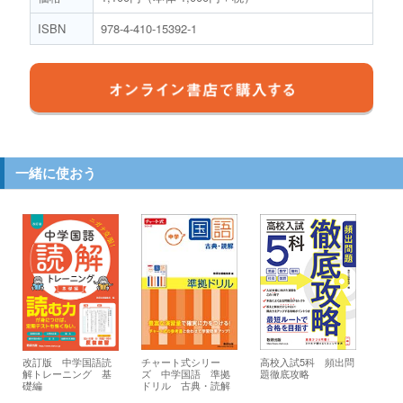
ISBN
978-4-410-15392-1
一緒に使おう
改訂版 中学国語読
チャート式シリー
高校入試5科 頻出問
解トレーニング 基
ズ 中学国語 準拠
題徹底攻略
礎編
ドリル 古典・読解