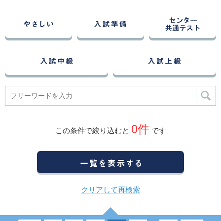
0
件
この条件で絞り込むと
です
クリアして再検索