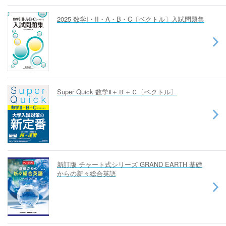
2025 数学I・II・A・B・C〔ベクトル〕入試問題集
Super Quick 数学Ⅱ＋Ｂ＋Ｃ〔ベクトル〕
新訂版 チャート式シリーズ GRAND EARTH 基礎
からの新々総合英語