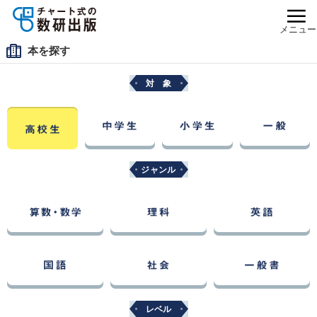
メニュー
本を探す
対 象
ジャンル
レベル