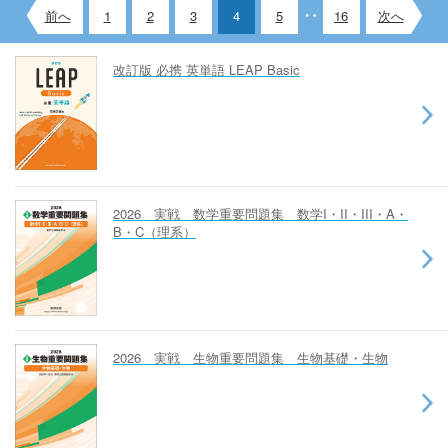
前へ
1
2
3
4
5
16
次へ
改訂版 必携 英単語 LEAP Basic
2026 実戦 数学重要問題集 数学I・II・III・A・
B・C（理系）
2026 実戦 生物重要問題集 生物基礎・生物