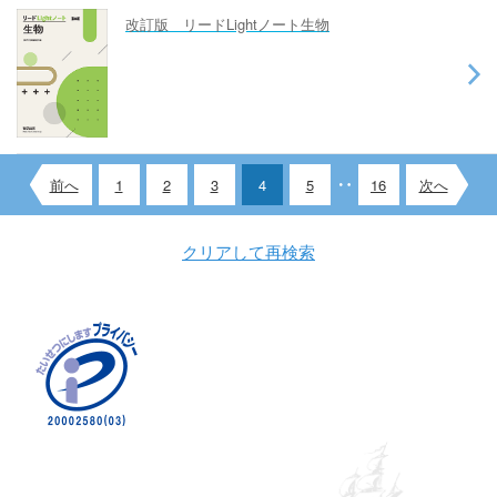
改訂版 リードLightノート生物
前へ
1
2
3
4
5
16
次へ
クリアして再検索