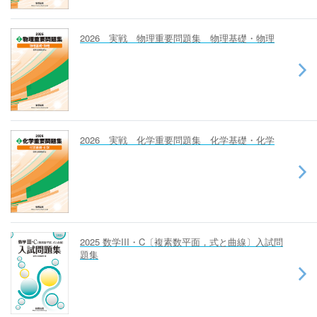
2026 実戦 物理重要問題集 物理基礎・物理
2026 実戦 化学重要問題集 化学基礎・化学
2025 数学III・C〔複素数平面，式と曲線〕入試問
題集