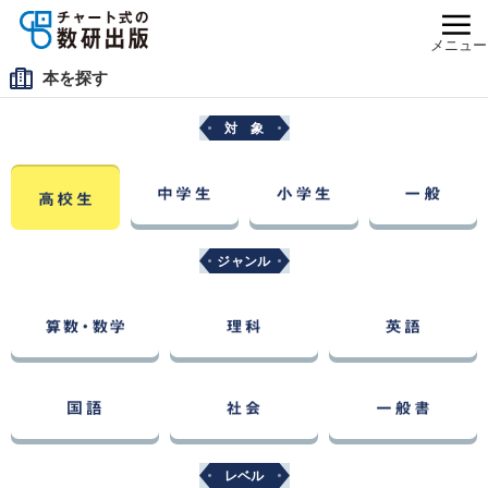
メニュー
本を探す
対 象
ジャンル
レベル