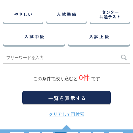
0
件
この条件で絞り込むと
です
クリアして再検索