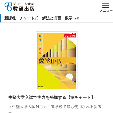
メニュー
新課程 チャート式 解法と演習 数学II+B
中堅大学入試で実力を発揮する【黄チャート】
＜中堅大学入試対応＞ 進学校で最も使用される参考
書。