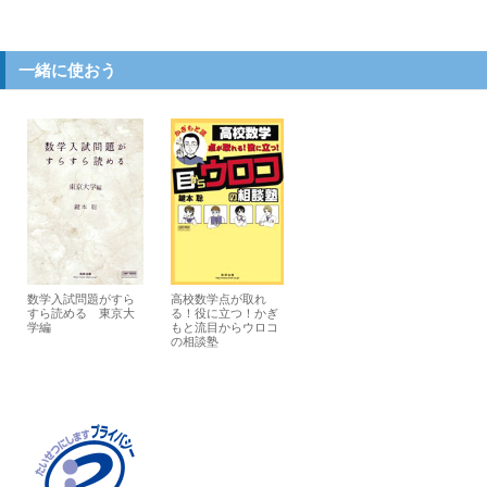
一緒に使おう
数学入試問題がすら
高校数学点が取れ
すら読める 東京大
る！役に立つ！かぎ
学編
もと流目からウロコ
の相談塾