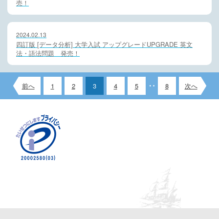
売！
2024.02.13
四訂版 [データ分析] 大学入試 アップグレードUPGRADE 英文
法・語法問題 発売！
前へ
1
2
3
4
5
8
次へ