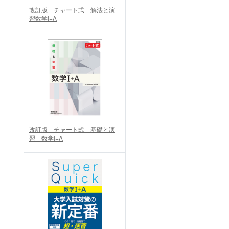
改訂版 チャート式 解法と演
習数学I+A
改訂版 チャート式 基礎と演
習 数学I+A