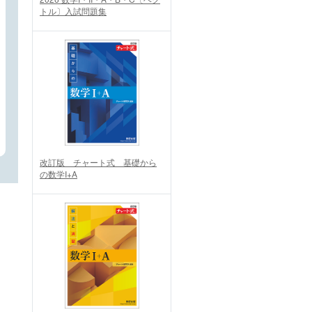
トル〕入試問題集
改訂版 チャート式 基礎から
の数学I+A