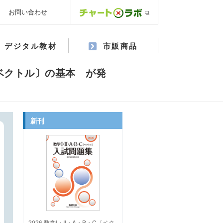
お問い合わせ
デジタル教材
市販商品
〔ベクトル〕の基本 が発
新刊
2026 数学I・II・A・B・C〔ベク