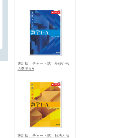
改訂版 チャート式 基礎から
の数学I+A
改訂版 チャート式 解法と演