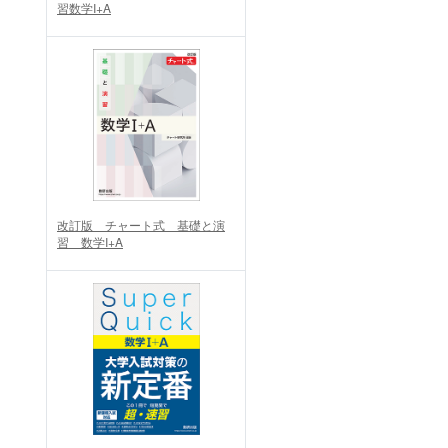
習数学I+A
改訂版 チャート式 基礎と演
習 数学I+A