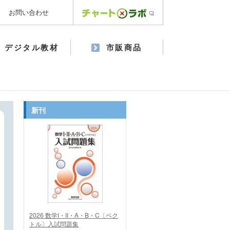
お問い合わせ
デジタル教材
市販商品
新刊
2026 数学I・II・A・B・C〔ベク
トル〕入試問題集