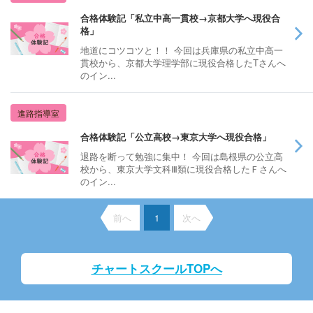
合格体験記「私立中高一貫校→京都大学へ現役合
格」
地道にコツコツと！！ 今回は兵庫県の私立中高一
貫校から、京都大学理学部に現役合格したTさんへ
のイン...
進路指導室
合格体験記「公立高校→東京大学へ現役合格」
退路を断って勉強に集中！ 今回は島根県の公立高
校から、東京大学文科Ⅲ類に現役合格したＦさんへ
のイン...
前へ
1
次へ
チャートスクールTOPへ