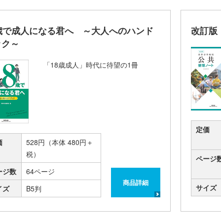
8歳で成人になる君へ ～大人へのハンド
改訂版
ック～
「18歳成人」時代に待望の1冊
定価
価
528円（本体 480円＋
税）
ページ
ージ数
64ページ
商品詳細
サイズ
イズ
B5判