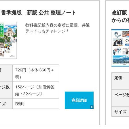
科書準拠版 新版 公共 整理ノート
改訂版
からの
教科書記載内容の定着に最適。共通
テストにもチャレンジ！
価
726円（本体 660円＋
税）
定価
ージ数
152ページ〔別冊解答
編：32ページ〕
ページ
商品詳細
イズ
B5判
サイズ