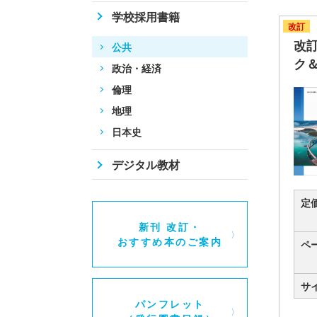
学校採用書籍
改訂
改
公共
ク
政治・経済
倫理
地理
日本史
デジタル教材
定
新刊 改訂・
おすすめ本のご案内
ペ
サ
パンフレット