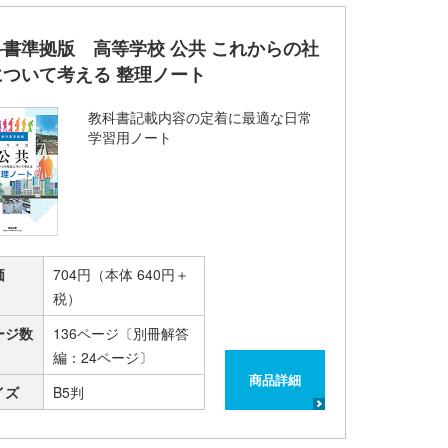
科書準拠版 高等学校 公共 これからの社
について考える 整理ノート
教科書記載内容の定着に最適な日常
学習用ノート
価
704円（本体 640円＋
税）
ージ数
136ページ〔別冊解答
編：24ページ〕
商品詳細
イズ
B5判