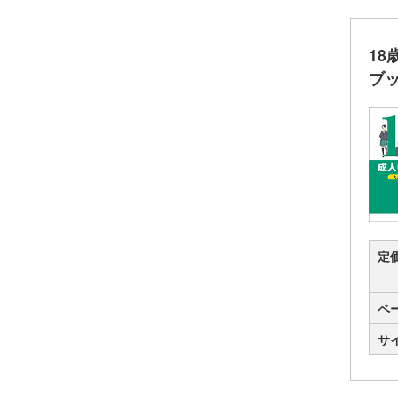
ペーパー、CD-ROMなどは、
学校採用の場合にのみお付けし
1
ています。予めご了承下さい。
ブ
定
ペ
サ