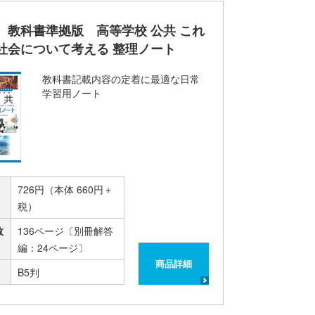
 教科書準拠版 高等学校 公共 これ
社会について考える 整理ノート
教科書記載内容の定着に最適な日常
学習用ノート
726円（本体 660円＋
税）
数
136ページ〔別冊解答
編：24ページ〕
商品詳細
B5判