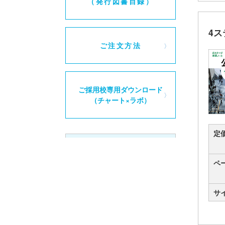
（発行図書目録）
4
ご注文方法
ご採用校専用ダウンロード
（チャート×ラボ）
定
学校採用専用書籍に関して
ペ
この書籍は学校採用専用書籍の
ため、書店店頭では販売してお
りません。
サ
学校の授業等でのご使用を考慮
し、個人の方には、別売解答も
販売しておりません。また、別
冊の解答書、教授資料、テスト