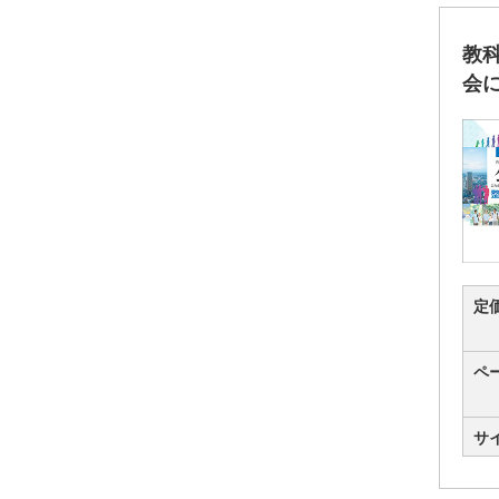
教
会
定
ペ
サ