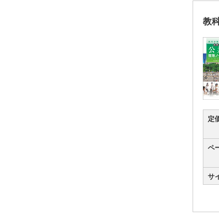
教
定
ペ
サ