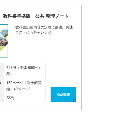
 教科書準拠版 公共 整理ノート
教科書記載内容の定着に最適。共通
テストにもチャレンジ！
748円（本体 680円＋
税）
数
160ページ〔別冊解答
編：40ページ〕
商品詳細
B5判