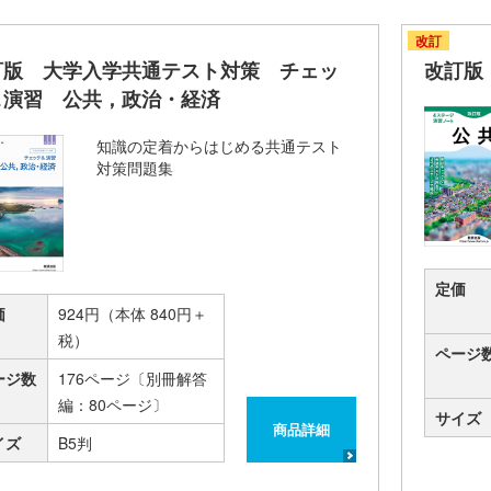
改訂
訂版 大学入学共通テスト対策 チェッ
改訂版
＆演習 公共，政治・経済
知識の定着からはじめる共通テスト
対策問題集
定価
価
924円（本体 840円＋
税）
ページ
ージ数
176ページ〔別冊解答
編：80ページ〕
サイズ
商品詳細
イズ
B5判