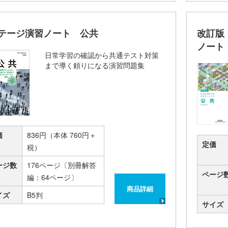
ステージ演習ノート 公共
改訂版
ノート
日常学習の確認から共通テスト対策
まで導く頼りになる演習問題集
価
836円（本体 760円＋
定価
税）
ージ数
176ページ〔別冊解答
ページ
編：64ページ〕
商品詳細
イズ
B5判
サイズ