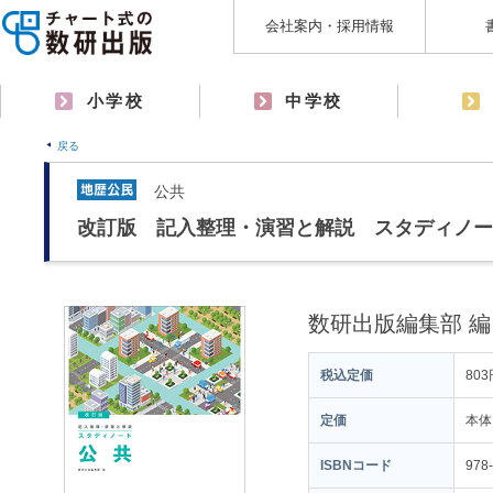
会社案内・採用情報
小学校
中学校
戻る
公共
改訂版 記入整理・演習と解説 スタディノー
数研出版編集部 編
税込定価
803
定価
本体
ISBNコード
978