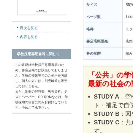
サイズ
B5
ページ数
14
目次を見る
略称
スタ
内容を見る
書店店頭販売
店
答の形態
挟み
学校採用専用書籍に関して
この書籍は学校採用専用書籍のた
め、書店店頭では販売しておりませ
「公共」の学
ん。学校の授業等でのご使用を考慮
し、個人の方には、別売解答も販売
最新の社会の
しておりません。
また、別冊の解答書、教授資料、テ
STUDY A
：空
ストペーパー、CD-ROMなどは、学
校採用の場合にのみお付けしていま
ト・補足で自
す。予めご了承下さい。
STUDY B
：図
STUDY C
：共
す。