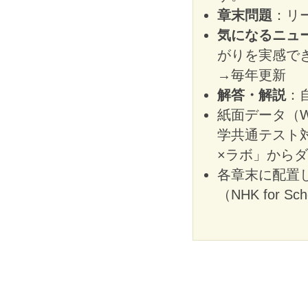
章末問題
：リ
気になるニュ
がりを実感で
→毎年更新
解答・解説
：
紙面データ（W
学共通テスト
×ラボ」から
各章末に配置
（NHK for 