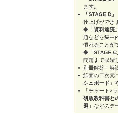
ます。
「STAGE D」
仕上げができ
◆
「資料速読
題などを集中
慣れることが
◆
「STAGE 
問題まで収録
別冊解答：解
紙面の二次元
シュボード」
「チャート×
研版教科書と
題」
などのデ