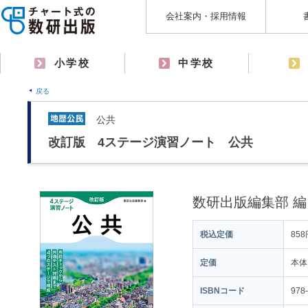
会社案内・採用情報
小学校
中学校
戻る
公共
改訂版 4ステージ演習ノート 公共
数研出版編集部 編
税込定価
858
定価
本体
ISBNコード
978