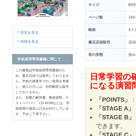
サイズ
B5
ページ数
18
略称
4ス
目次を見る
内容を見る
書店店頭販売
店
答の形態
挟み
学校採用専用書籍に関して
この書籍は学校採用専用書籍のた
日常学習の
め、書店店頭では販売しておりませ
ん。学校の授業等でのご使用を考慮
になる演習
し、個人の方には、別売解答も販売
しておりません。
また、別冊の解答書、教授資料、テ
「POINTS」
ストペーパー、CD-ROMなどは、学
「STAGE A」
校採用の場合にのみお付けしていま
す。予めご了承下さい。
「STAGE B」
できます。
「STAGE C」