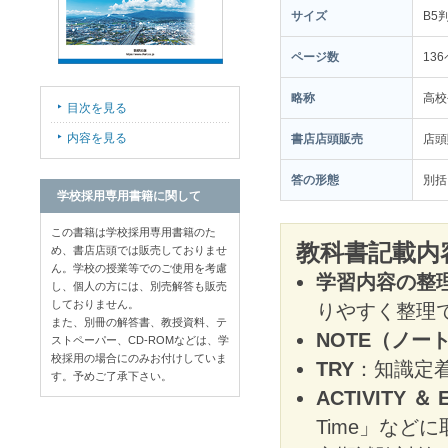
サイズ
B5
ページ数
13
略称
高校
目次を見る
内容を見る
書店店頭販売
店
答の形態
別括
学校採用専用書籍に関して
この書籍は学校採用専用書籍のた
教科書記載内
め、書店店頭では販売しておりませ
ん。学校の授業等でのご使用を考慮
学習内容の整
し、個人の方には、別売解答も販売
しておりません。
りやすく整理
また、別冊の解答書、教授資料、テ
NOTE（ノー
ストペーパー、CD-ROMなどは、学
校採用の場合にのみお付けしていま
TRY
：知識定
す。予めご了承下さい。
ACTIVITY ＆ 
Time」など