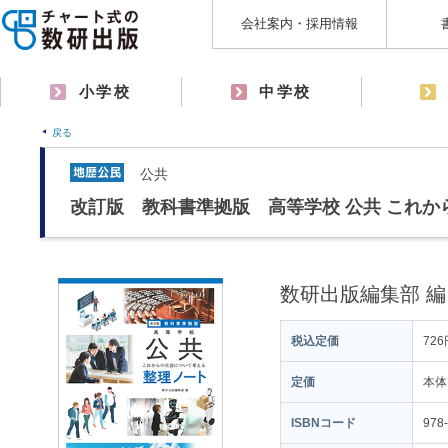
会社案内・採用情報
小学校
中学校
戻る
公共
改訂版 教科書準拠版 高等学校 公共 これか
数研出版編集部 編
税込定価
726
定価
本体
ISBNコード
978