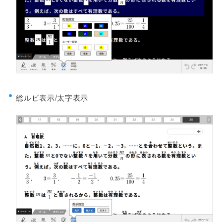
総ルビ表示/太字表示