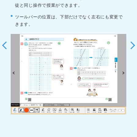
てど
徒と同じ操作で授業ができます。
ア
ま
で
ツールバーの位置は、下部だけでなく左右にも変更で
れ
きます。
G
ま