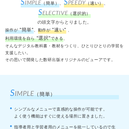
S
S
IMPLE
PEEDY
（簡単）
、
（速い）
、
S
ELECTIVE
（選択的）
の頭文字からとりました。
"簡単"
"速い"
操作が
、
動作が
、
"選択"
利用環境を自ら
できる
、
そんなデジタル教科書・教材をつくり、ひとりひとりの学習を
支援したい。
その思いで開発した数研出版オリジナルのビューアです。
S
S
IMPLE
P
（簡単）
に対応
シンプルなメニューで直感的な操作が可能です。
ブ
よく使う機能はすぐに使える場所に置きました。
り
ア
とブ
指導者用と学習者用のメニューを統一しているので生