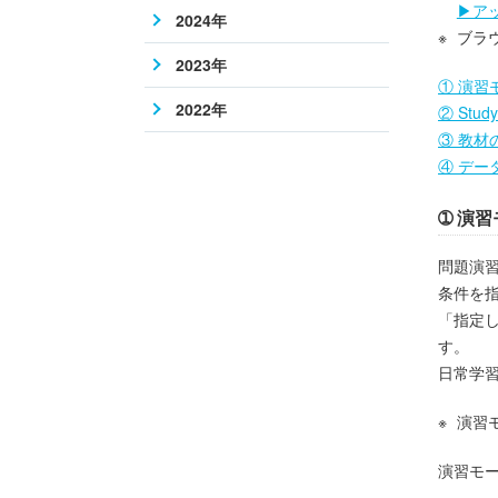
▶ア
2024年
ブラ
2023年
① 演習
2022年
② Stu
③ 教材
④ デー
➀ 演
問題演
条件を
「指定
す。
日常学
演習
演習モ