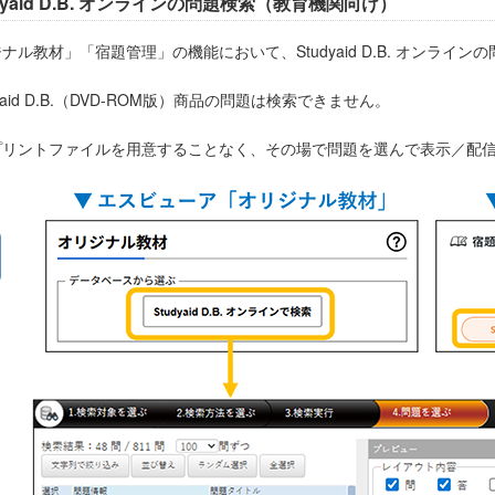
udyaid D.B. オンラインの問題検索（教育機関向け）
ナル教材」「宿題管理」の機能において、Studyaid D.B. オンライ
dyaid D.B.（DVD-ROM版）商品の問題は検索できません。
プリントファイルを用意することなく、その場で問題を選んで表示／配