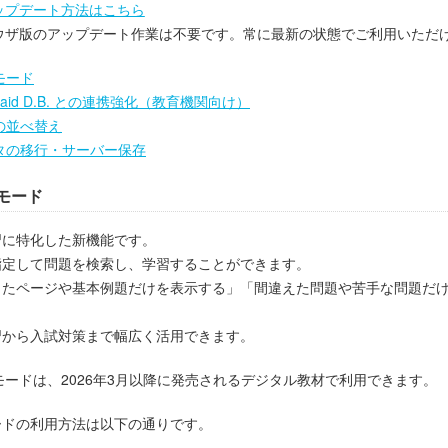
ップデート方法はこちら
ウザ版のアップデート作業は不要です。常に最新の状態でご利用いただ
モード
dyaid D.B. との連携強化（教育機関向け）
の並べ替え
タの移行・サーバー保存
習モード
習に特化した新機能です。
指定して問題を検索し、学習することができます。
したページや基本例題だけを表示する」「間違えた問題や苦手な問題だ
習から入試対策まで幅広く活用できます。
モードは、2026年3月以降に発売されるデジタル教材で利用できます。
ードの利用方法は以下の通りです。