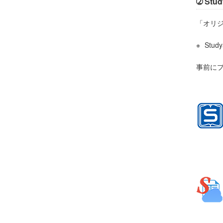
➁ St
「オリジ
Stu
事前に