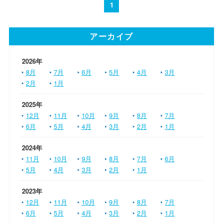
1
アーカイブ
2026年
8月
7月
6月
5月
4月
3月
2月
1月
2025年
12月
11月
10月
9月
8月
7月
6月
5月
4月
3月
2月
1月
2024年
11月
10月
9月
8月
7月
6月
5月
4月
3月
2月
1月
2023年
12月
11月
10月
9月
8月
7月
6月
5月
4月
3月
2月
1月