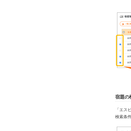
宿題の
「エス
検索条