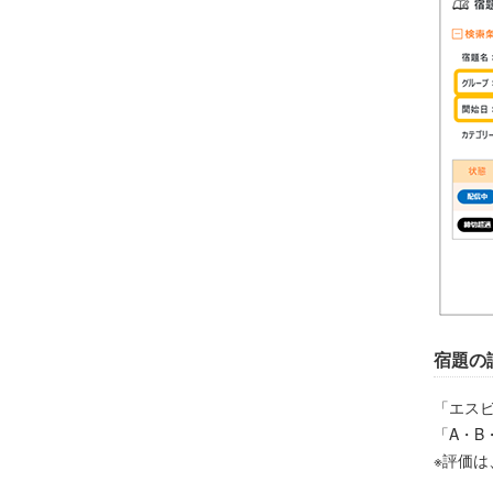
宿題の
「エス
「A・B
※評価