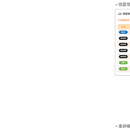
＜宿題
＜進捗