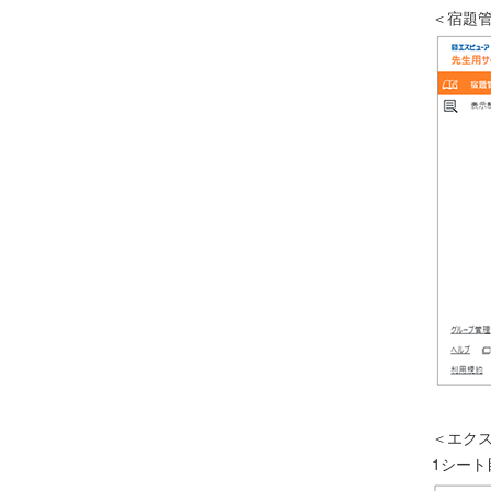
＜宿題
＜エク
1シー