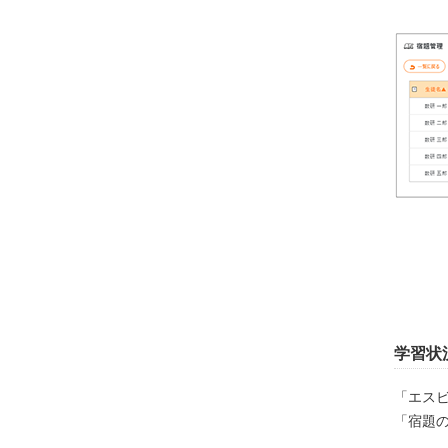
学習状
「エス
「宿題