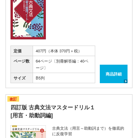
定価
407円（本体 370円＋税）
ページ数
64ページ〔別冊解答編：40ペ
ージ〕
商品詳細
サイズ
B5判
改訂
四訂版 古典文法マスタードリル１
[用言・助動詞編]
古典文法（用言～助動詞まで）を徹底的
に反復学習