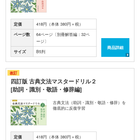
定価
418円（本体 380円＋税）
ページ数
64ページ〔別冊解答編：32ペ
ージ〕
商品詳細
サイズ
B5判
改訂
四訂版 古典文法マスタードリル２
[助詞・識別・敬語・修辞編]
古典文法（助詞・識別・敬語・修辞）を
徹底的に反復学習
定価
418円（本体 380円＋税）