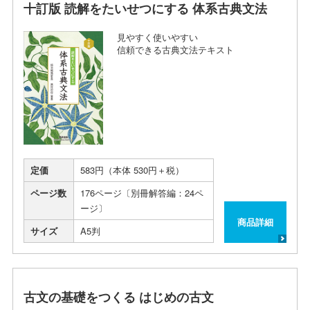
十訂版 読解をたいせつにする 体系古典文法
見やすく使いやすい
信頼できる古典文法テキスト
定価
583円（本体 530円＋税）
ページ数
176ページ〔別冊解答編：24ペ
ージ〕
商品詳細
サイズ
A5判
古文の基礎をつくる はじめの古文