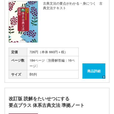
古典文法の要点がわかる・身につく 古
典文法テキスト
定価
726円（本体 660円＋税）
ページ数
184ページ〔別冊解答編：16ペ
ージ〕
商品詳細
サイズ
B5判
改訂版 読解をたいせつにする
要点プラス 体系古典文法 準拠ノート