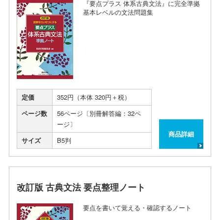
『要点プラス 体系古典文法』に完全準拠
基本レベルの文法問題集
定価
352円（本体 320円＋税）
ページ数
56ページ〔別冊解答編：32ペ
ージ〕
商品詳細
サイズ
B5判
改訂版 古典文法 要点整理ノート
要点を書いて覚える・確認するノート