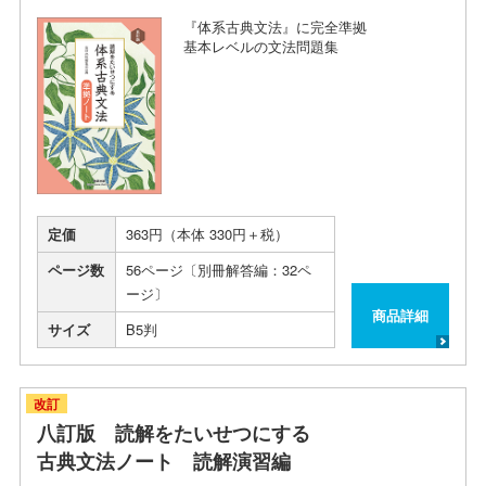
『体系古典文法』に完全準拠
基本レベルの文法問題集
定価
363円（本体 330円＋税）
ページ数
56ページ〔別冊解答編：32ペ
ージ〕
商品詳細
サイズ
B5判
改訂
八訂版 読解をたいせつにする
古典文法ノート 読解演習編