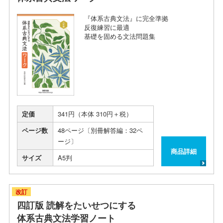
『体系古典文法』に完全準拠
反復練習に最適
基礎を固める文法問題集
定価
341円（本体 310円＋税）
ページ数
48ページ〔別冊解答編：32ペ
ージ〕
商品詳細
サイズ
A5判
改訂
四訂版 読解をたいせつにする
体系古典文法学習ノート