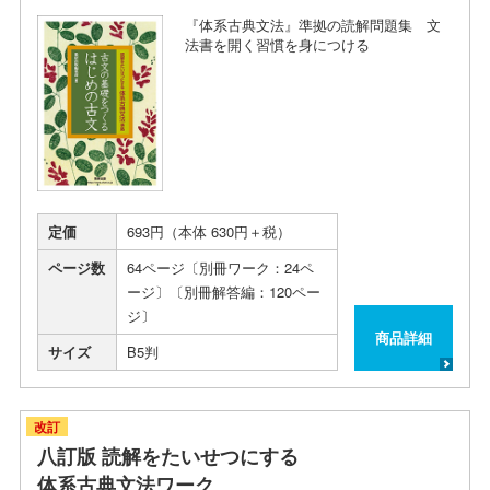
『体系古典文法』準拠の読解問題集 文
法書を開く習慣を身につける
定価
693円（本体 630円＋税）
ページ数
64ページ〔別冊ワーク：24ペ
ージ〕〔別冊解答編：120ペー
ジ〕
商品詳細
サイズ
B5判
改訂
八訂版 読解をたいせつにする
体系古典文法ワーク