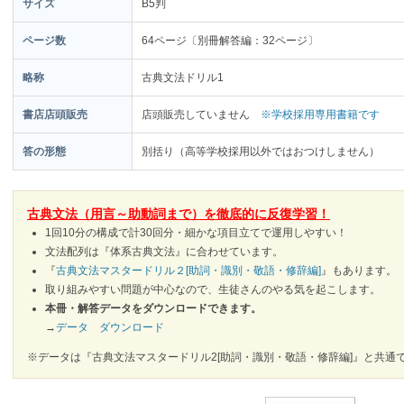
サイズ
B5判
ページ数
64ページ〔別冊解答編：32ページ〕
略称
古典文法ドリル1
書店店頭販売
店頭販売していません
※学校採用専用書籍です
答の形態
別括り（高等学校採用以外ではおつけしません）
古典文法（用言～助動詞まで）を徹底的に反復学習！
1回10分の構成で計30回分・細かな項目立てで運用しやすい！
文法配列は『体系古典文法』に合わせています。
『
古典文法マスタードリル２[助詞・識別・敬語・修辞編]
』もあります。
取り組みやすい問題が中心なので、生徒さんのやる気を起こします。
本冊・解答データをダウンロードできます。
→
データ ダウンロード
※データは『古典文法マスタードリル2[助詞・識別・敬語・修辞編]』と共通