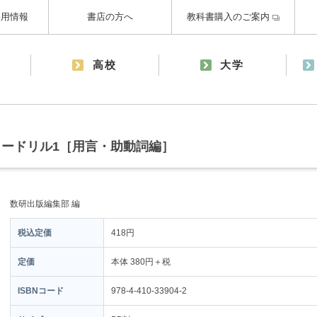
採用情報
書店の方へ
教科書購入のご案内
高校
大学
ードリル1［用言・助動詞編］
数研出版編集部 編
税込定価
418円
定価
本体 380円＋税
ISBNコード
978-4-410-33904-2