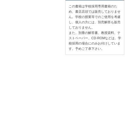
この書籍は学校採用専用書籍のた
め、書店店頭では販売しておりませ
ん。学校の授業等でのご使用を考慮
し、個人の方には、別売解答も販売
しておりません。
また、別冊の解答書、教授資料、テ
ストペーパー、CD-ROMなどは、学
校採用の場合にのみお付けしていま
す。予めご了承下さい。