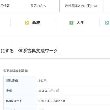
採用情報
書店の方へ
教科書購入のご案内
高校
大学
つにする 体系古典文法ワーク
数研出版編集部 編
税込定価
341円
定価
本体 310円＋税
ISBNコード
978-4-410-33867-0