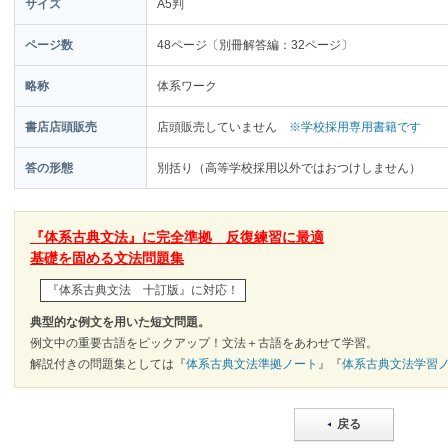
サイズ
A5判
ページ数
48ページ〔別冊解答編：32ページ〕
略称
体系ワーク
書店店頭販売
店頭販売していません
※学校採用専用書籍です
答の形態
別括り（高等学校採用以外ではおつけしません）
『体系古典文法』に完全準拠 反復練習に最適
基礎を固める文法問題集
『体系古典文法 十訂版』に対応！
典型的な例文を用いた短文問題。
例文中の重要古語をピックアップ！文法＋古語をあわせて学習。
解説付きの問題集としては『
体系古典文法準拠ノート
』『
体系古典文法学習
戻る