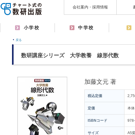
会社案内・採用情報
小学校
中学校
戻る
数研講座シリーズ 大学教養 線形代数
加藤文元 著
税込定価
2,7
定価
本体
ISBNコード
978
サイズ
A5