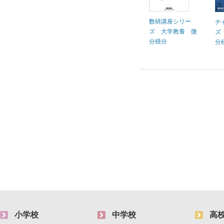
数研講座シリー
チ
ズ 大学教養 微
ズ
分積分
分
小学校
中学校
高