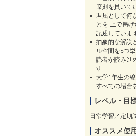
原則を貫いて
理屈として何
とを,上で掲
記述していま
抽象的な解説
ル空間を3つ挙
読者が読み進
す。
大学1年生の
すべての場合
レベル・目
日常学習／定期
オススメ使